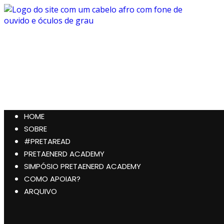
Pular
para
o
conteúdo
Preta, Nerd & Burning Hell
HOME
SOBRE
#PRETAREAD
PRETAENERD ACADEMY
SIMPÓSIO PRETAENERD ACADEMY
COMO APOIAR?
ARQUIVO