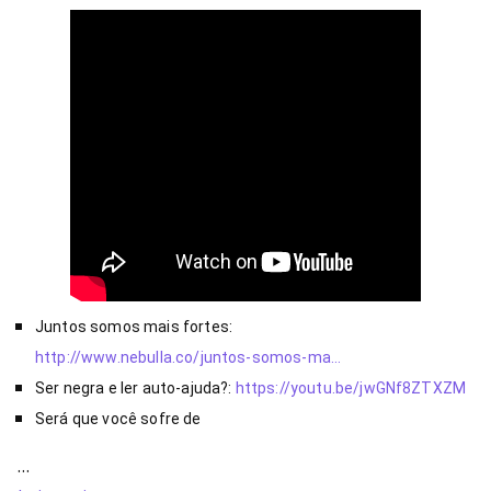
Juntos somos mais fortes: 
http://www.nebulla.co/juntos-somos-ma…
Ser negra e ler auto-ajuda?: 
https://youtu.be/jwGNf8ZTXZM
Será que você sofre de 
…