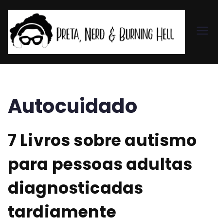
Pr
et
a,
Autocuidado
N
7 Livros sobre autismo
er
para pessoas adultas
d
diagnosticadas
&
tardiamente