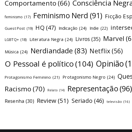
Consciência Negr
Comportamento
(66)
Feminismo Nerd
(91)
Ficção Es
feminismo
(17)
interse
HQ
(47)
Indicação
(24)
Indie
(22)
Guest Post
(19)
Marvel
(6
Livros
(35)
Literatura Negra
(24)
LGBTQ+
(18)
Nerdiandade
(83)
Netflix
(56)
Música
(24)
O Pessoal é político
(104)
Opinião
(
Ques
Protagonismo Negro
(24)
Protagonismo Feminino
(21)
Representação
(96
Racismo
(70)
Relato
(14)
Review
(51)
Seriado
(46)
Resenha
(30)
televisão
(16)