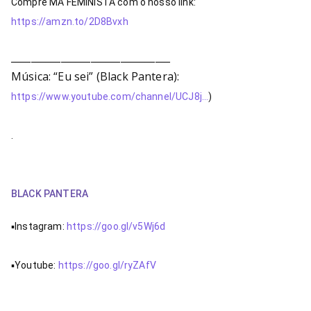
Compre MÁ FEMINISTA com o nosso link: 
https://amzn.to/2D8Bvxh
________________________________
Música: “Eu sei” (Black Pantera):
https://www.youtube.com/channel/UCJ8j…
)
.
BLACK PANTERA
▪Instagram: 
https://goo.gl/v5Wj6d
▪Youtube: 
https://goo.gl/ryZAfV