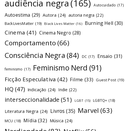
audiência negra
(165)
Autocuidado
(17)
Autoestima
(29)
Autora
(24)
autoria negra
(22)
Burning Hell
(30)
BackLivesMatter
(19)
Black Lives Matter
(16)
Cinema
(41)
Cinema Negro
(28)
Comportamento
(66)
Consciência Negra
(84)
Ensaio
(31)
DC
(17)
Feminismo Nerd
(91)
feminismo
(17)
Ficção Especulativa
(42)
Filme
(33)
Guest Post
(19)
HQ
(47)
Indicação
(24)
Indie
(22)
interseccionalidade
(51)
LGBTQ+
(18)
LGBT
(15)
Marvel
(63)
Livros
(35)
Literatura Negra
(24)
Mídia
(32)
Música
(24)
MCU
(18)