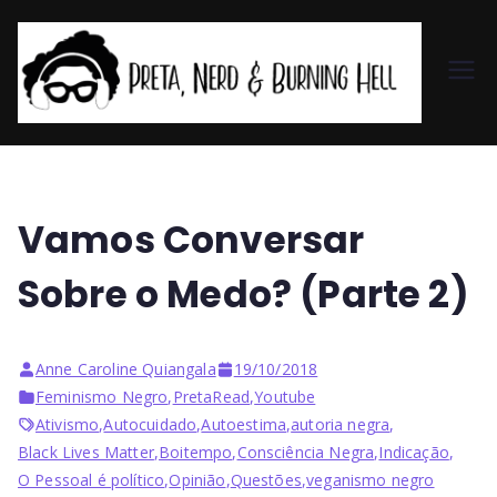
Pr
et
a,
Vamos Conversar
N
Sobre o Medo? (Parte 2)
er
Anne Caroline Quiangala
19/10/2018
d
Feminismo Negro
,
PretaRead
,
Youtube
Ativismo
,
Autocuidado
,
Autoestima
,
autoria negra
,
&
Black Lives Matter
,
Boitempo
,
Consciência Negra
,
Indicação
,
O Pessoal é político
,
Opinião
,
Questões
,
veganismo negro