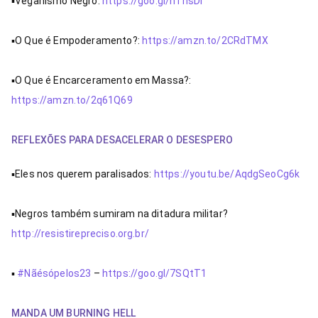
▪Veganismo Negro: 
https://goo.gl/hTnsDi
▪O Que é Empoderamento?: 
https://amzn.to/2CRdTMX
▪O Que é Encarceramento em Massa?: 
https://amzn.to/2q61Q69
REFLEXÕES PARA DESACELERAR O DESESPERO
▪Eles nos querem paralisados: 
https://youtu.be/AqdgSeoCg6k
▪Negros também sumiram na ditadura militar?  
http://resistirepreciso.org.br/
▪ 
#Nãésópelos23
 – 
https://goo.gl/7SQtT1
MANDA UM BURNING HELL 