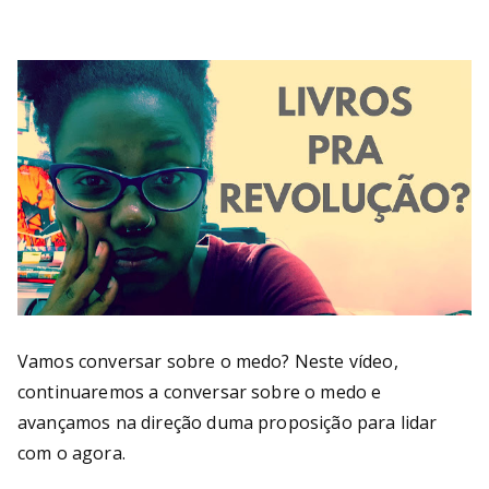
Bu
rni
ng
He
ll
Vamos conversar sobre o medo? Neste vídeo,
continuaremos a conversar sobre o medo e
avançamos na direção duma proposição para lidar
com o agora.