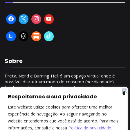
Sobre
Preta, Nerd e Burning Hell é um espaço virtual onde é
possível discutir um modo de consumo (nerdiandade)
tendo em vista a simultaneidade dos recortes de raça,
gênero, classe.
Respeitamos a sua privacidade
SAIBA MAIS
Este website utiliza cookies para oferecer uma melhor
experiência de navegação. Ao seguir navegando no
website entendemos que você está de acordo. Para mais
Copyright © 2014 - 2026
Preta, Nerd & Burning Hell
. Todos
informações, consulte a nossa
Política de privacidade
.
os direitos reservados. É proibida a reprodução, total ou