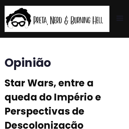
Pr
et
a,
Opinião
N
Star Wars, entre a
er
queda do Império e
d
Perspectivas de
&
Descolonização