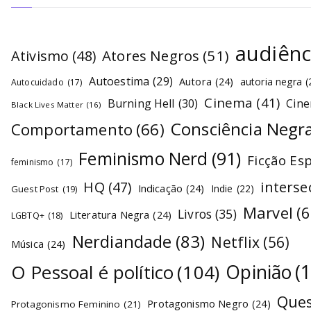
audiênc
Atores Negros
(51)
Ativismo
(48)
Autoestima
(29)
Autora
(24)
autoria negra
(
Autocuidado
(17)
Cinema
(41)
Burning Hell
(30)
Cin
Black Lives Matter
(16)
Consciência Negr
Comportamento
(66)
Feminismo Nerd
(91)
Ficção Es
feminismo
(17)
interse
HQ
(47)
Indicação
(24)
Indie
(22)
Guest Post
(19)
Marvel
(6
Livros
(35)
Literatura Negra
(24)
LGBTQ+
(18)
Nerdiandade
(83)
Netflix
(56)
Música
(24)
O Pessoal é político
(104)
Opinião
(
Ques
Protagonismo Negro
(24)
Protagonismo Feminino
(21)