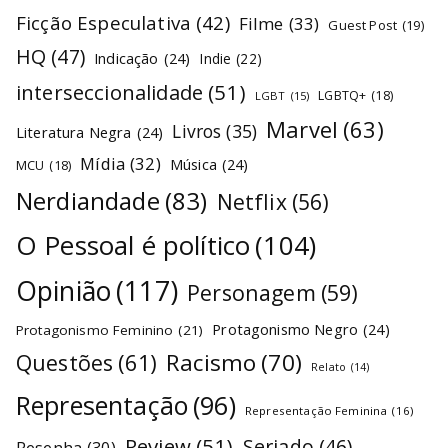
Ficção Especulativa
(42)
Filme
(33)
Guest Post
(19)
HQ
(47)
Indicação
(24)
Indie
(22)
interseccionalidade
(51)
LGBTQ+
(18)
LGBT
(15)
Marvel
(63)
Livros
(35)
Literatura Negra
(24)
Mídia
(32)
Música
(24)
MCU
(18)
Nerdiandade
(83)
Netflix
(56)
O Pessoal é político
(104)
Opinião
(117)
Personagem
(59)
Protagonismo Negro
(24)
Protagonismo Feminino
(21)
Racismo
(70)
Questões
(61)
Relato
(14)
Representação
(96)
Representação Feminina
(16)
Review
(51)
Seriado
(46)