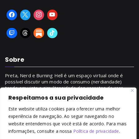
Sobre
Preta, Nerd e Burning Hell é um espaço virtual onde é
possível discutir um modo de consumo (nerdiandade)
tendo em vista a simultaneidade dos recortes de raça,
gênero, classe.
Respeitamos a sua privacidade
SAIBA MAIS
Este website utiliza cookies para oferecer uma melhor
experiência de navegação. Ao seguir navegando no
website entendemos que você está de acordo. Para mais
Copyright © 2014 - 2026
Preta, Nerd & Burning Hell
. Todos
informações, consulte a nossa
Política de privacidade
.
os direitos reservados. É proibida a reprodução, total ou
parcial, do conteúdo sem prévia autorização da autora.