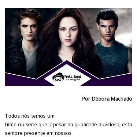
Bu
rni
ng
He
ll
Por Débora Machado
T
odos nós temos um
filme ou série que, apesar da qualidade duvidosa, está
sempre presente em nossos