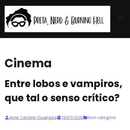
Pr
et
a,
Cinema
N
Entre lobos e vampiros,
er
que tal o senso crítico?
d
&
Anne Caroline Quiangala
10/07/2020
Sem categoria