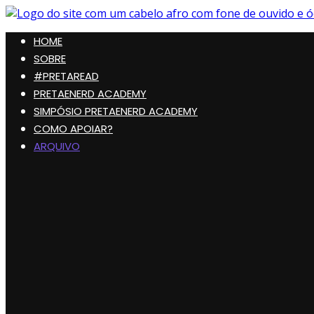
Pular
para
Preta, Nerd & Burning Hell
HOME
o
conteúdo
SOBRE
#PRETAREAD
PRETAENERD ACADEMY
SIMPÓSIO PRETAENERD ACADEMY
COMO APOIAR?
ARQUIVO