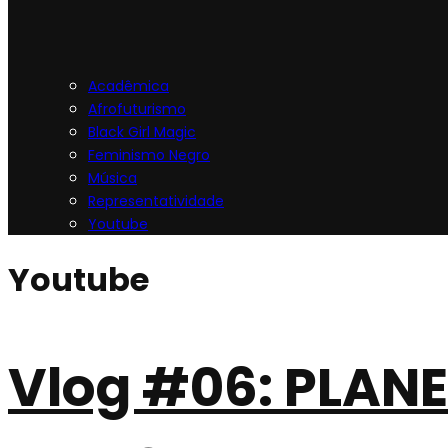
Acadêmica
Afrofuturismo
Black Girl Magic
Feminismo Negro
Música
Representatividade
Youtube
Youtube
Vlog #06: PLA