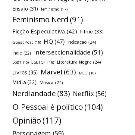
Ensaio
(31)
feminismo
(17)
Feminismo Nerd
(91)
Ficção Especulativa
(42)
Filme
(33)
HQ
(47)
Indicação
(24)
Guest Post
(19)
interseccionalidade
(51)
Indie
(22)
Literatura Negra
(24)
LGBTQ+
(18)
LGBT
(15)
Marvel
(63)
Livros
(35)
MCU
(18)
Mídia
(32)
Música
(24)
Nerdiandade
(83)
Netflix
(56)
O Pessoal é político
(104)
Opinião
(117)
Personagem
(59)