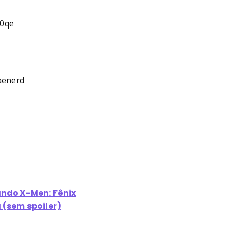
q0qe
aenerd
do X-Men: Fênix
 (sem spoiler)