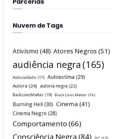
Parcerias
Nuvem de Tags
Atores Negros
(51)
Ativismo
(48)
audiência negra
(165)
Autoestima
(29)
Autocuidado
(17)
Autora
(24)
autoria negra
(22)
BackLivesMatter
(19)
Black Lives Matter
(16)
Cinema
(41)
Burning Hell
(30)
Cinema Negro
(28)
Comportamento
(66)
Consciência Negra
(84)
DC
(17)