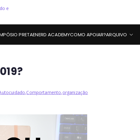
Preta, Nerd & Burning
IMPÓSIO PRETAENERD ACADEMY
COMO APOIAR?
ARQUIVO
2019?
Autocuidado
,
Comportamento
,
organização