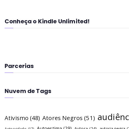
Conheça o Kindle Unlimited!
Parcerias
Nuvem de Tags
audiênc
Atores Negros
(51)
Ativismo
(48)
Autoestima
(29)
Autora
(24)
autoria negra
(
Autocuidado
(17)