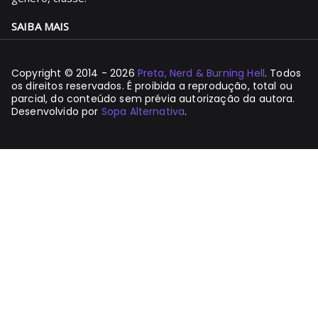
SAIBA MAIS
Copyright © 2014 - 2026
Preta, Nerd & Burning Hell
. Todos
os direitos reservados. É proibida a reprodução, total ou
parcial, do conteúdo sem prévia autorização da autora.
Desenvolvido por
Sopa Alternativa
.