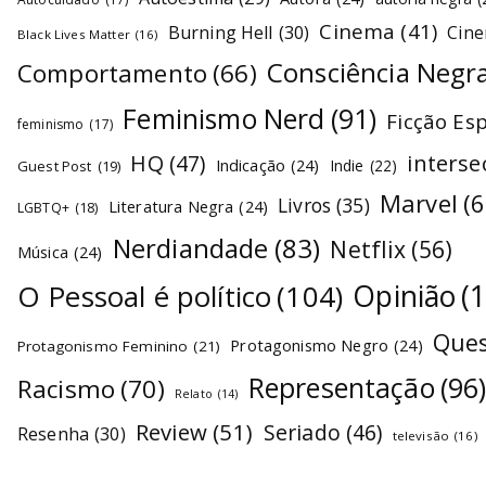
Cinema
(41)
Burning Hell
(30)
Cin
Black Lives Matter
(16)
Consciência Negr
Comportamento
(66)
Feminismo Nerd
(91)
Ficção Es
feminismo
(17)
interse
HQ
(47)
Indicação
(24)
Indie
(22)
Guest Post
(19)
Marvel
(6
Livros
(35)
Literatura Negra
(24)
LGBTQ+
(18)
Nerdiandade
(83)
Netflix
(56)
Música
(24)
O Pessoal é político
(104)
Opinião
(
Ques
Protagonismo Negro
(24)
Protagonismo Feminino
(21)
Representação
(96
Racismo
(70)
Relato
(14)
Review
(51)
Seriado
(46)
Resenha
(30)
televisão
(16)