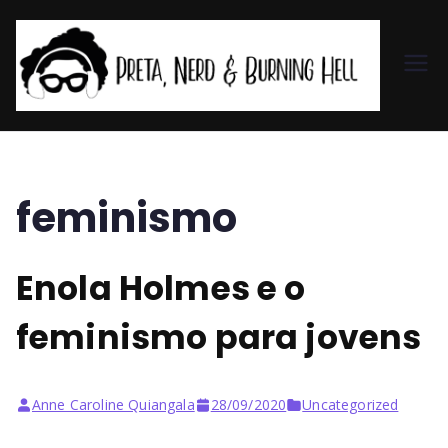
Pr
et
a,
feminismo
N
Enola Holmes e o
er
feminismo para jovens
d
&
Anne Caroline Quiangala
28/09/2020
Uncategorized