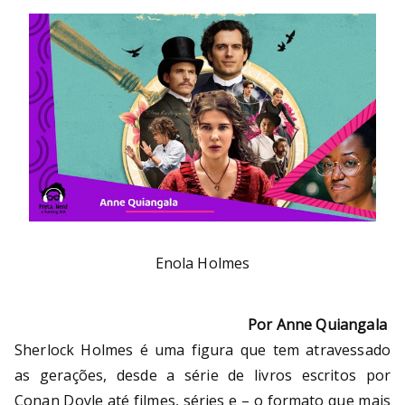
Bu
rni
ng
He
ll
Enola Holmes
Por Anne Quiangala
Sherlock Holmes é uma figura que tem atravessado
as gerações, desde a série de livros escritos por
Conan Doyle até filmes, séries e – o formato que mais