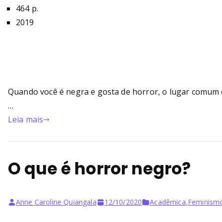
464 p.
2019
Quando você é negra e gosta de horror, o lugar comum 
…
Leia mais
O que é horror negro?
Anne Caroline Quiangala
12/10/2020
Acadêmica
,
Feminism