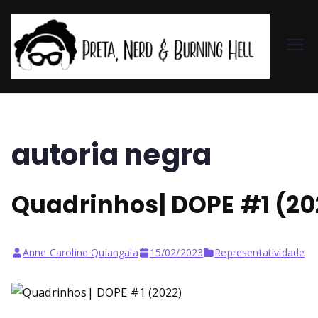
Pr
et
a,
autoria negra
N
Quadrinhos| DOPE #1 (20
er
d
Anne Caroline Quiangala
15/02/2023
Representatividade
&