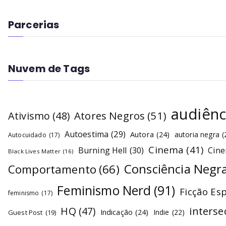
Parcerias
Nuvem de Tags
audiênc
Atores Negros
(51)
Ativismo
(48)
Autoestima
(29)
Autora
(24)
autoria negra
(
Autocuidado
(17)
Cinema
(41)
Burning Hell
(30)
Cin
Black Lives Matter
(16)
Consciência Negr
Comportamento
(66)
Feminismo Nerd
(91)
Ficção Es
feminismo
(17)
interse
HQ
(47)
Indicação
(24)
Indie
(22)
Guest Post
(19)