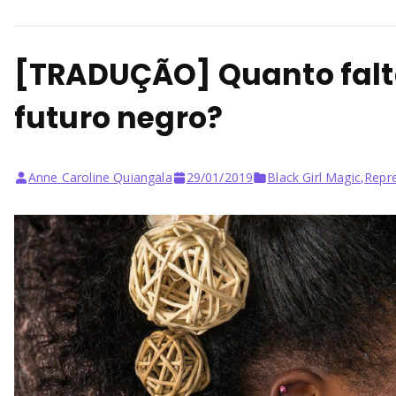
[TRADUÇÃO] Quanto falt
futuro negro?
Anne Caroline Quiangala
29/01/2019
Black Girl Magic
,
Repre