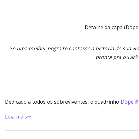
Bu
rni
Detalhe da capa (Dope
ng
He
Se uma mulher negra te contasse a história de sua vida
pronta pra ouvir?
ll
Dedicado a todos os sobreviventes, o quadrinho
Dope #
Leia mais