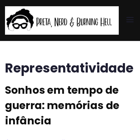
Pr
et
a,
Representatividade
N
Sonhos em tempo de
er
guerra: memórias de
d
infância
&