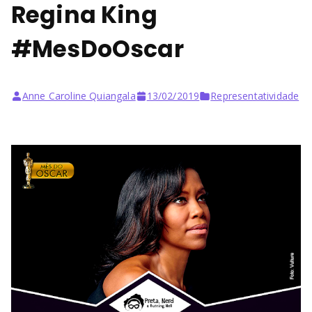
Regina King
#MesDoOscar
Anne Caroline Quiangala
13/02/2019
Representatividade