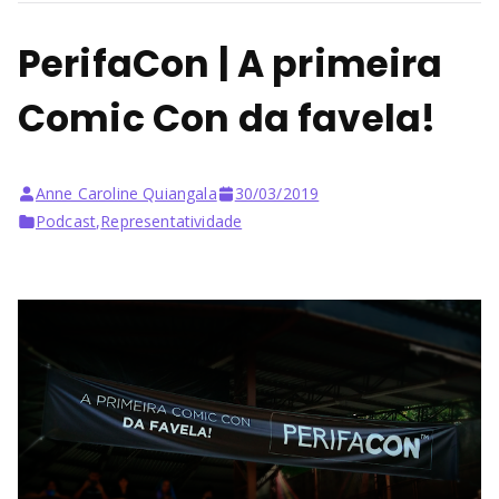
PerifaCon | A primeira
Comic Con da favela!
Anne Caroline Quiangala
30/03/2019
Podcast
,
Representatividade