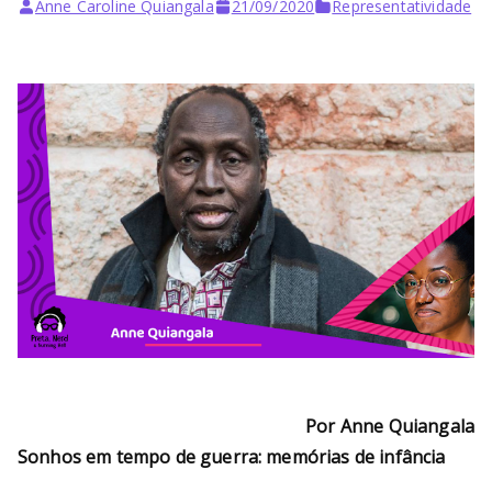
Bu
Anne Caroline Quiangala
21/09/2020
Representatividade
rni
ng
He
ll
Por Anne Quiangala
Sonhos em tempo de guerra: memórias de infância