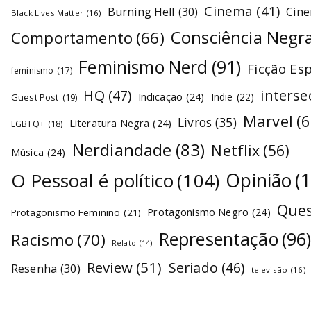
Cinema
(41)
Burning Hell
(30)
Cin
Black Lives Matter
(16)
Consciência Negr
Comportamento
(66)
Feminismo Nerd
(91)
Ficção Es
feminismo
(17)
interse
HQ
(47)
Indicação
(24)
Indie
(22)
Guest Post
(19)
Marvel
(6
Livros
(35)
Literatura Negra
(24)
LGBTQ+
(18)
Nerdiandade
(83)
Netflix
(56)
Música
(24)
O Pessoal é político
(104)
Opinião
(
Ques
Protagonismo Negro
(24)
Protagonismo Feminino
(21)
Representação
(96
Racismo
(70)
Relato
(14)
Review
(51)
Seriado
(46)
Resenha
(30)
televisão
(16)