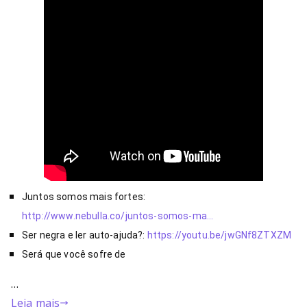
Juntos somos mais fortes: 
http://www.nebulla.co/juntos-somos-ma…
Ser negra e ler auto-ajuda?: 
https://youtu.be/jwGNf8ZTXZM
Será que você sofre de 
…
Leia mais