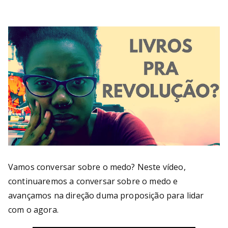
Bu
rni
ng
He
ll
Vamos conversar sobre o medo? Neste vídeo,
continuaremos a conversar sobre o medo e
avançamos na direção duma proposição para lidar
com o agora.