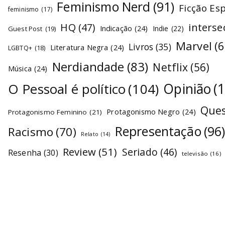
Feminismo Nerd
(91)
Ficção Es
feminismo
(17)
interse
HQ
(47)
Indicação
(24)
Indie
(22)
Guest Post
(19)
Marvel
(6
Livros
(35)
Literatura Negra
(24)
LGBTQ+
(18)
Nerdiandade
(83)
Netflix
(56)
Música
(24)
O Pessoal é político
(104)
Opinião
(
Ques
Protagonismo Negro
(24)
Protagonismo Feminino
(21)
Representação
(96
Racismo
(70)
Relato
(14)
Review
(51)
Seriado
(46)
Resenha
(30)
televisão
(16)