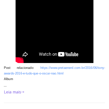
Post relacionado:
https://www.pretaenerd.com.br/
2016/06/tony-
awards-2016-e-
tudo-que-o-oscar-nao.html
Album
…
Leia mais