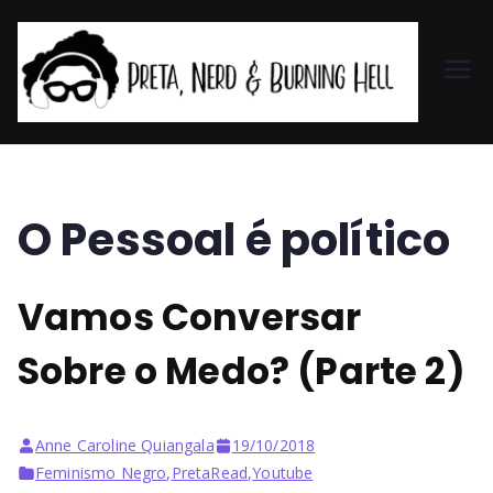
Pr
et
a,
O Pessoal é político
N
Vamos Conversar
er
Sobre o Medo? (Parte 2)
d
&
Anne Caroline Quiangala
19/10/2018
Feminismo Negro
,
PretaRead
,
Youtube