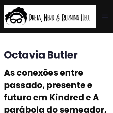
Pr
et
a,
Octavia Butler
N
As conexões entre
er
passado, presente e
d
futuro em Kindred e A
&
parábola do semeador,