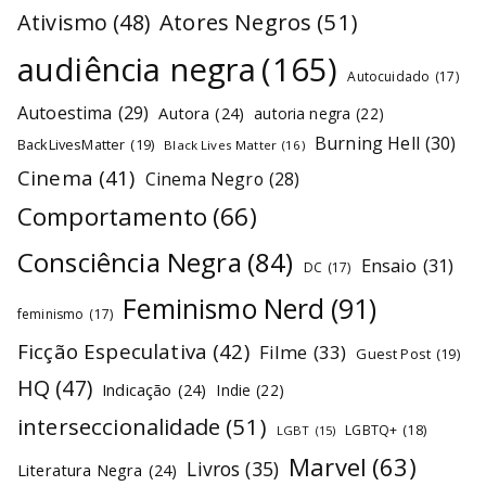
Atores Negros
(51)
Ativismo
(48)
audiência negra
(165)
Autocuidado
(17)
Autoestima
(29)
Autora
(24)
autoria negra
(22)
Burning Hell
(30)
BackLivesMatter
(19)
Black Lives Matter
(16)
Cinema
(41)
Cinema Negro
(28)
Comportamento
(66)
Consciência Negra
(84)
Ensaio
(31)
DC
(17)
Feminismo Nerd
(91)
feminismo
(17)
Ficção Especulativa
(42)
Filme
(33)
Guest Post
(19)
HQ
(47)
Indicação
(24)
Indie
(22)
interseccionalidade
(51)
LGBTQ+
(18)
LGBT
(15)
Marvel
(63)
Livros
(35)
Literatura Negra
(24)