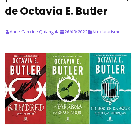
Bu
de Octavia E. Butler
rni
ng
Anne Caroline Quiangala
26/05/2022
Afrofuturismo
He
ll