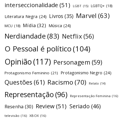
interseccionalidade
(51)
LGBTQ+
(18)
LGBT
(15)
Marvel
(63)
Livros
(35)
Literatura Negra
(24)
Mídia
(32)
Música
(24)
MCU
(18)
Nerdiandade
(83)
Netflix
(56)
O Pessoal é político
(104)
Opinião
(117)
Personagem
(59)
Protagonismo Negro
(24)
Protagonismo Feminino
(21)
Racismo
(70)
Questões
(61)
Relato
(14)
Representação
(96)
Representação Feminina
(16)
Review
(51)
Seriado
(46)
Resenha
(30)
televisão
(16)
XBOX
(16)