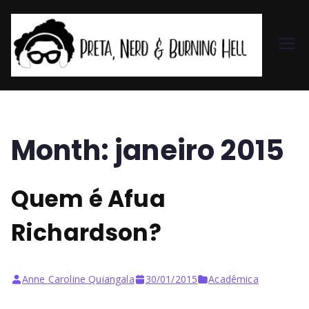
Pr
et
a,
Month:
janeiro 2015
N
Quem é Afua
er
Richardson?
d
&
Anne Caroline Quiangala
30/01/2015
Acadêmica