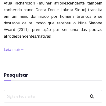
Bu
Afua Richardson (mulher afrodescendente também
conhecida como Docta Foo e Lakota Sioux) transita
rni
em um meio dominado por homens brancos e se
ng
destacou de tal modo que recebeu o Nina Simone
Award (2011), premiação por ser uma das poucas
He
afrodescendentes/nativas
…
ll
Leia mais
Pesquisar
Pesquisar