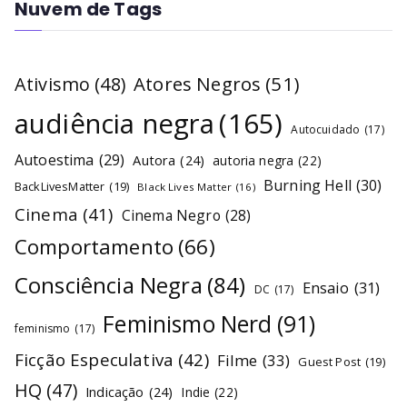
Nuvem de Tags
Atores Negros
(51)
Ativismo
(48)
audiência negra
(165)
Autocuidado
(17)
Autoestima
(29)
Autora
(24)
autoria negra
(22)
Burning Hell
(30)
BackLivesMatter
(19)
Black Lives Matter
(16)
Cinema
(41)
Cinema Negro
(28)
Comportamento
(66)
Consciência Negra
(84)
Ensaio
(31)
DC
(17)
Feminismo Nerd
(91)
feminismo
(17)
Ficção Especulativa
(42)
Filme
(33)
Guest Post
(19)
HQ
(47)
Indicação
(24)
Indie
(22)