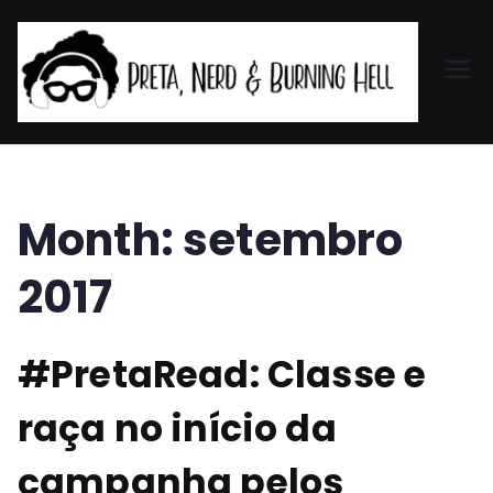
Pr
et
a,
Month:
setembro
N
2017
er
#PretaRead: Classe e
d
raça no início da
&
campanha pelos