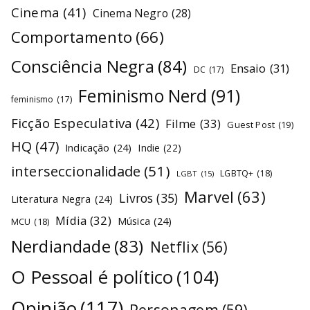
Cinema
(41)
Cinema Negro
(28)
Comportamento
(66)
Consciência Negra
(84)
Ensaio
(31)
DC
(17)
Feminismo Nerd
(91)
feminismo
(17)
Ficção Especulativa
(42)
Filme
(33)
Guest Post
(19)
HQ
(47)
Indicação
(24)
Indie
(22)
interseccionalidade
(51)
LGBTQ+
(18)
LGBT
(15)
Marvel
(63)
Livros
(35)
Literatura Negra
(24)
Mídia
(32)
Música
(24)
MCU
(18)
Nerdiandade
(83)
Netflix
(56)
O Pessoal é político
(104)
Opinião
(117)
Personagem
(59)