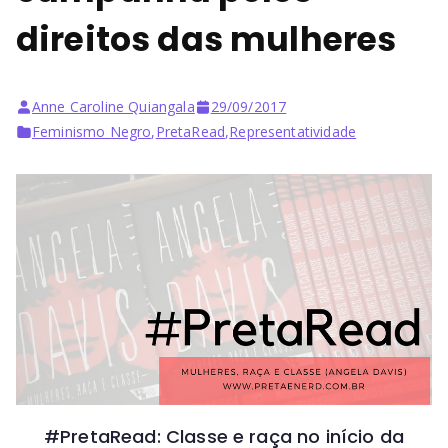
Bu
direitos das mulheres
rni
ng
Anne Caroline Quiangala
29/09/2017
Feminismo Negro
,
PretaRead
,
Representatividade
He
ll
#PretaRead: Classe e raça no início da