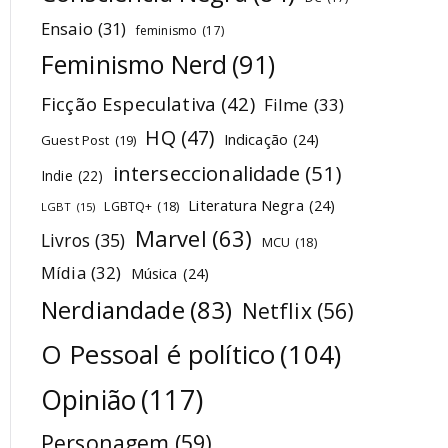
Ensaio
(31)
feminismo
(17)
Feminismo Nerd
(91)
Ficção Especulativa
(42)
Filme
(33)
HQ
(47)
Indicação
(24)
Guest Post
(19)
interseccionalidade
(51)
Indie
(22)
Literatura Negra
(24)
LGBTQ+
(18)
LGBT
(15)
Marvel
(63)
Livros
(35)
MCU
(18)
Mídia
(32)
Música
(24)
Nerdiandade
(83)
Netflix
(56)
O Pessoal é político
(104)
Opinião
(117)
Personagem
(59)