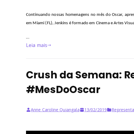
Continuando
nossas
homenagens
no
mês
do Oscar,
apre
em
Miami (FL), Jenkins
é
formado
em
Cinema e Artes
Visua
…
Leia mais
Crush da Semana: R
#MesDoOscar
Anne Caroline Quiangala
13/02/2019
Representa