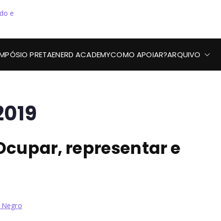
Preta, Nerd & Burning
IMPÓSIO PRETAENERD ACADEMY
COMO APOIAR?
ARQUIVO
2019
Ocupar, representar e
 Negro