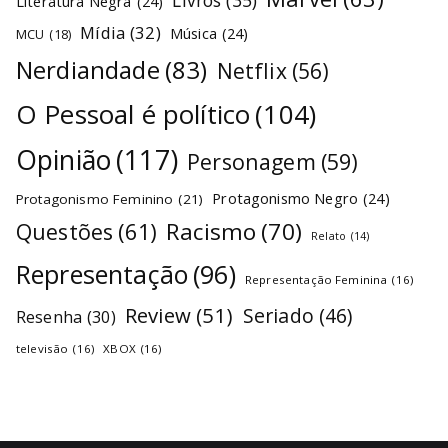
Livros
(35)
Literatura Negra
(24)
Mídia
(32)
Música
(24)
MCU
(18)
Nerdiandade
(83)
Netflix
(56)
O Pessoal é político
(104)
Opinião
(117)
Personagem
(59)
Protagonismo Negro
(24)
Protagonismo Feminino
(21)
Racismo
(70)
Questões
(61)
Relato
(14)
Representação
(96)
Representação Feminina
(16)
Review
(51)
Seriado
(46)
Resenha
(30)
televisão
(16)
XBOX
(16)