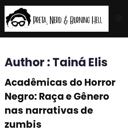
Pr
et
a,
Author :
Tainá Elis
N
Acadêmicas do Horror
er
Negro: Raça e Gênero
d
nas narrativas de
&
zumbis