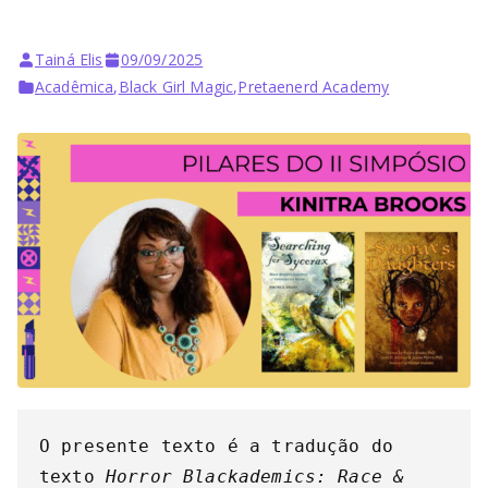
Bu
rni
Tainá Elis
09/09/2025
Acadêmica
,
Black Girl Magic
,
Pretaenerd Academy
ng
He
ll
O presente texto é a tradução do 
texto 
Horror Blackademics: Race & 