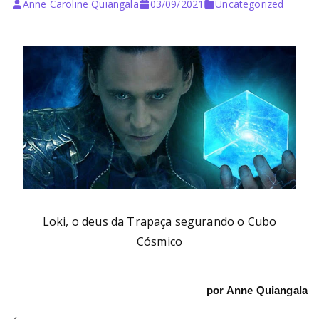
Bu
Anne Caroline Quiangala
03/09/2021
Uncategorized
rni
ng
He
ll
Loki, o deus da Trapaça segurando o Cubo
Cósmico
por Anne Quiangala