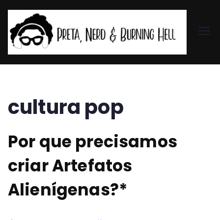
Pr
et
a,
cultura pop
N
Por que precisamos
er
criar Artefatos
d
Alienígenas?*
&