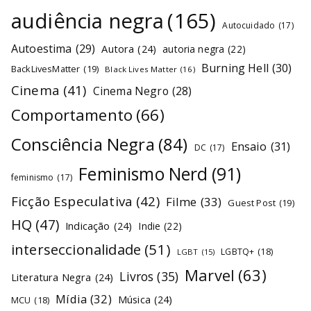
audiência negra
(165)
Autocuidado
(17)
Autoestima
(29)
Autora
(24)
autoria negra
(22)
Burning Hell
(30)
BackLivesMatter
(19)
Black Lives Matter
(16)
Cinema
(41)
Cinema Negro
(28)
Comportamento
(66)
Consciência Negra
(84)
Ensaio
(31)
DC
(17)
Feminismo Nerd
(91)
feminismo
(17)
Ficção Especulativa
(42)
Filme
(33)
Guest Post
(19)
HQ
(47)
Indicação
(24)
Indie
(22)
interseccionalidade
(51)
LGBTQ+
(18)
LGBT
(15)
Marvel
(63)
Livros
(35)
Literatura Negra
(24)
Mídia
(32)
Música
(24)
MCU
(18)