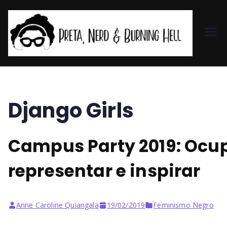
Pr
et
a,
Django Girls
N
Campus Party 2019: Ocup
er
representar e inspirar
d
&
Anne Caroline Quiangala
19/02/2019
Feminismo Negro