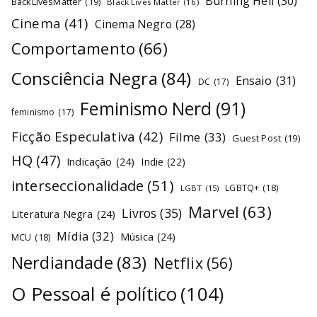
Burning Hell
(30)
BackLivesMatter
(19)
Black Lives Matter
(16)
Cinema
(41)
Cinema Negro
(28)
Comportamento
(66)
Consciência Negra
(84)
Ensaio
(31)
DC
(17)
Feminismo Nerd
(91)
feminismo
(17)
Ficção Especulativa
(42)
Filme
(33)
Guest Post
(19)
HQ
(47)
Indicação
(24)
Indie
(22)
interseccionalidade
(51)
LGBTQ+
(18)
LGBT
(15)
Marvel
(63)
Livros
(35)
Literatura Negra
(24)
Mídia
(32)
Música
(24)
MCU
(18)
Nerdiandade
(83)
Netflix
(56)
O Pessoal é político
(104)