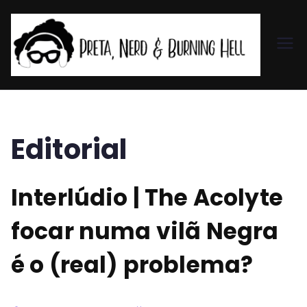
Pr
et
a,
Editorial
N
Interlúdio | The Acolyte
er
focar numa vilã Negra
d
é o (real) problema?
&