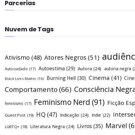
Parcerias
Nuvem de Tags
audiênc
Atores Negros
(51)
Ativismo
(48)
Autoestima
(29)
Autora
(24)
autoria negra
(
Autocuidado
(17)
Cinema
(41)
Burning Hell
(30)
Cin
Black Lives Matter
(16)
Consciência Negr
Comportamento
(66)
Feminismo Nerd
(91)
Ficção Es
feminismo
(17)
interse
HQ
(47)
Indicação
(24)
Indie
(22)
Guest Post
(19)
Marvel
(6
Livros
(35)
Literatura Negra
(24)
LGBTQ+
(18)