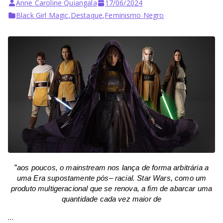
Bu
Anne Caroline Quiangala
17/06/2024
Black Girl Magic
,
Destaque
,
Feminismo Negro
rni
ng
He
ll
“
aos poucos, o
mainstream
nos lança de forma arbitrária a
uma
Era
supostamente pós
–
racial. Star Wars
,
como um
produto multigeracional que se renova
, a fim de a
barca
r
uma
quantidade cada vez maior de
…