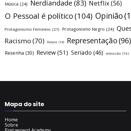
Nerdiandade
(83)
Netflix
(56)
Música
(24)
O Pessoal é político
(104)
Opinião
(
Ques
Protagonismo Negro
(24)
Protagonismo Feminino
(21)
Representação
(96
Racismo
(70)
Relato
(14)
Review
(51)
Seriado
(46)
Resenha
(30)
televisão
(16)
Mapa do site
Home
Sobre
Pretaenerd Academy