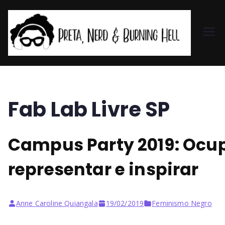
Pr
et
a,
Fab Lab Livre SP
N
Campus Party 2019: Ocup
er
representar e inspirar
d
&
Anne Caroline Quiangala
19/02/2019
Feminismo Negro