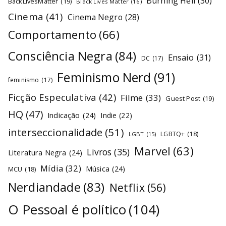
Burning Hell
(30)
BackLivesMatter
(19)
Black Lives Matter
(16)
Cinema
(41)
Cinema Negro
(28)
Comportamento
(66)
Consciência Negra
(84)
Ensaio
(31)
DC
(17)
Feminismo Nerd
(91)
feminismo
(17)
Ficção Especulativa
(42)
Filme
(33)
Guest Post
(19)
HQ
(47)
Indicação
(24)
Indie
(22)
interseccionalidade
(51)
LGBTQ+
(18)
LGBT
(15)
Marvel
(63)
Livros
(35)
Literatura Negra
(24)
Mídia
(32)
Música
(24)
MCU
(18)
Nerdiandade
(83)
Netflix
(56)
O Pessoal é político
(104)