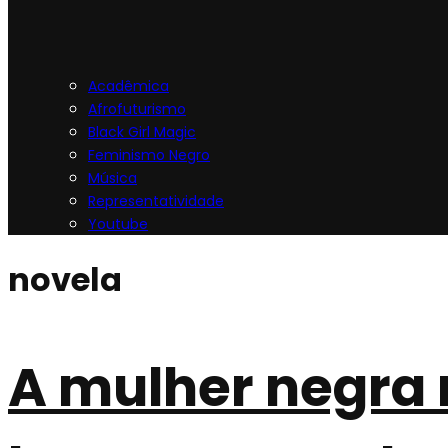
Acadêmica
Afrofuturismo
Black Girl Magic
Feminismo Negro
Música
Representatividade
Youtube
novela
A mulher negra