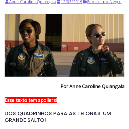
Bu
Anne Caroline Quiangala
12/03/2019
Feminismo Negro
rni
ng
He
ll
Por Anne Caroline Quiangala
Esse texto tem spoilers!
DOS QUADRINHOS PARA AS TELONAS: UM
GRANDE SALTO!