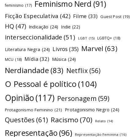
Feminismo Nerd
(91)
feminismo
(17)
Ficção Especulativa
(42)
Filme
(33)
Guest Post
(19)
HQ
(47)
Indicação
(24)
Indie
(22)
interseccionalidade
(51)
LGBTQ+
(18)
LGBT
(15)
Marvel
(63)
Livros
(35)
Literatura Negra
(24)
Mídia
(32)
Música
(24)
MCU
(18)
Nerdiandade
(83)
Netflix
(56)
O Pessoal é político
(104)
Opinião
(117)
Personagem
(59)
Protagonismo Negro
(24)
Protagonismo Feminino
(21)
Racismo
(70)
Questões
(61)
Relato
(14)
Representação
(96)
Representação Feminina
(16)