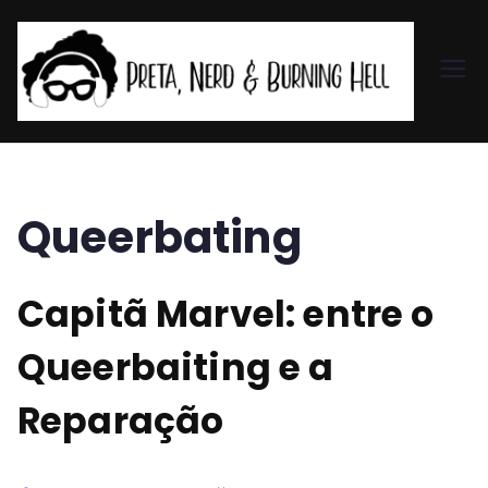
Pr
et
a,
Queerbating
N
Capitã Marvel: entre o
er
Queerbaiting e a
d
Reparação
&