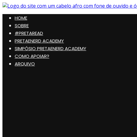
Pular
para
Preta, Nerd & Burning Hell
HOME
o
conteúdo
SOBRE
#PRETAREAD
PRETAENERD ACADEMY
SIMPÓSIO PRETAENERD ACADEMY
COMO APOIAR?
ARQUIVO