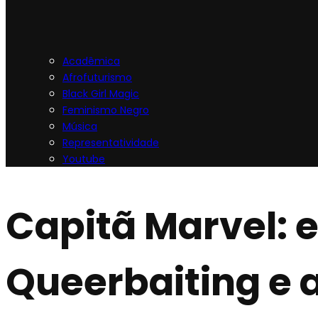
Acadêmica
Afrofuturismo
Black Girl Magic
Feminismo Negro
Música
Representatividade
Youtube
Capitã Marvel: e
Queerbaiting e 