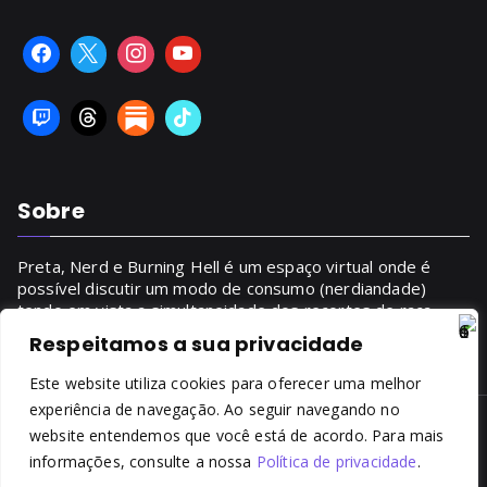
Sobre
Preta, Nerd e Burning Hell é um espaço virtual onde é
possível discutir um modo de consumo (nerdiandade)
tendo em vista a simultaneidade dos recortes de raça,
gênero, classe.
Respeitamos a sua privacidade
SAIBA MAIS
Este website utiliza cookies para oferecer uma melhor
experiência de navegação. Ao seguir navegando no
website entendemos que você está de acordo. Para mais
Copyright © 2014 - 2026
Preta, Nerd & Burning Hell
. Todos
informações, consulte a nossa
Política de privacidade
.
os direitos reservados. É proibida a reprodução, total ou
parcial, do conteúdo sem prévia autorização da autora.