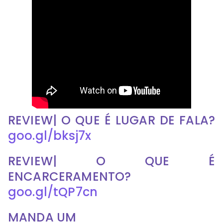
REVIEW| O QUE É LUGAR DE FALA?
goo.gl/bksj7x
REVIEW| O QUE É
ENCARCERAMENTO?
goo.gl/tQP7cn
MANDA UM