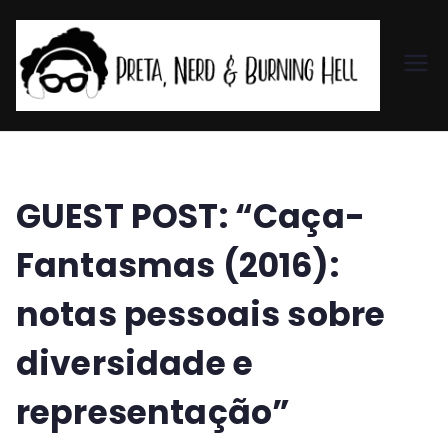
Pr
et
a,
GUEST POST: “Caça-
N
Fantasmas (2016):
er
notas pessoais sobre
d
diversidade e
&
representação”