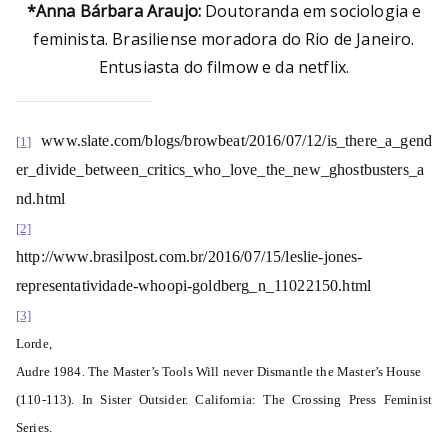
*Anna Bárbara Araujo:
Doutoranda em sociologia e
feminista. Brasiliense moradora do Rio de Janeiro.
Entusiasta do filmow e da netflix.
www.slate.com/blogs/browbeat/2016/07/12/is_there_a_gend
[1]
er_divide_between_critics_who_love_the_new_ghostbusters_a
nd.html
[2]
http://www.brasilpost.com.br/2016/07/15/leslie-jones-
representatividade-whoopi-goldberg_n_11022150.html
[3]
Lorde,
Audre 1984. The Master’s Tools Will never Dismantle the Master’s House
(110-113). In Sister Outsider. California: The Crossing Press Feminist
Series.