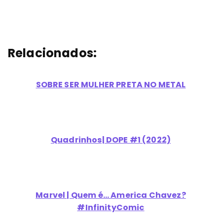
Relacionados:
SOBRE SER MULHER PRETA NO METAL
Quadrinhos| DOPE #1 (2022)
Marvel | Quem é... America Chavez?
#InfinityComic