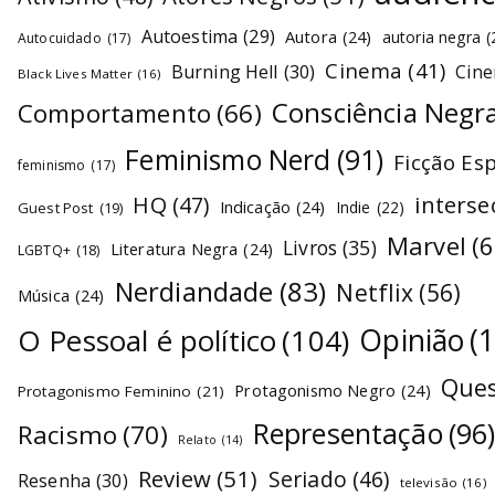
Autoestima
(29)
Autora
(24)
autoria negra
(
Autocuidado
(17)
Cinema
(41)
Burning Hell
(30)
Cin
Black Lives Matter
(16)
Consciência Negr
Comportamento
(66)
Feminismo Nerd
(91)
Ficção Es
feminismo
(17)
interse
HQ
(47)
Indicação
(24)
Indie
(22)
Guest Post
(19)
Marvel
(6
Livros
(35)
Literatura Negra
(24)
LGBTQ+
(18)
Nerdiandade
(83)
Netflix
(56)
Música
(24)
O Pessoal é político
(104)
Opinião
(
Ques
Protagonismo Negro
(24)
Protagonismo Feminino
(21)
Representação
(96
Racismo
(70)
Relato
(14)
Review
(51)
Seriado
(46)
Resenha
(30)
televisão
(16)