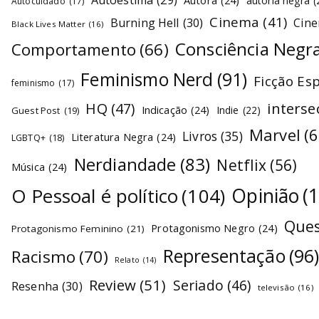
Autoestima
(29)
Autora
(24)
autoria negra
(
Autocuidado
(17)
Cinema
(41)
Burning Hell
(30)
Cin
Black Lives Matter
(16)
Consciência Negr
Comportamento
(66)
Feminismo Nerd
(91)
Ficção Es
feminismo
(17)
interse
HQ
(47)
Indicação
(24)
Indie
(22)
Guest Post
(19)
Marvel
(6
Livros
(35)
Literatura Negra
(24)
LGBTQ+
(18)
Nerdiandade
(83)
Netflix
(56)
Música
(24)
O Pessoal é político
(104)
Opinião
(
Ques
Protagonismo Negro
(24)
Protagonismo Feminino
(21)
Representação
(96
Racismo
(70)
Relato
(14)
Review
(51)
Seriado
(46)
Resenha
(30)
televisão
(16)