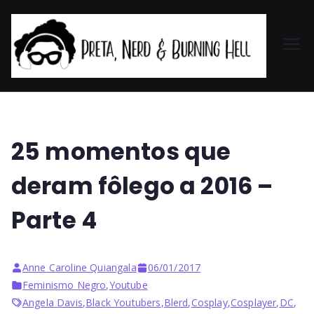
Pr
et
a,
25 momentos que
N
deram fôlego a 2016 –
er
Parte 4
d
Anne Caroline Quiangala
06/01/2017
&
Feminismo Negro
,
Youtube
Angela Davis
,
Black Youtubers
,
Blerd
,
Cosplay
,
Cosplayer
,
DC
,