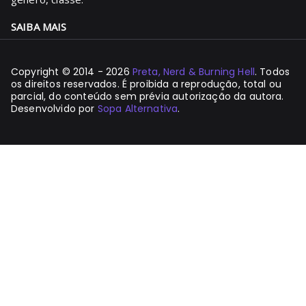
SAIBA MAIS
Copyright © 2014 - 2026
Preta, Nerd & Burning Hell
. Todos
os direitos reservados. É proibida a reprodução, total ou
parcial, do conteúdo sem prévia autorização da autora.
Desenvolvido por
Sopa Alternativa
.