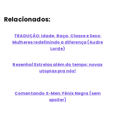
Relacionados:
TRADUÇÃO: Idade, Raça, Classe e Sexo:
Mulheres redefinindo a diferença (Audre
Lorde)
Resenha| Estrelas além do tempo: novas
utopias pra nós!
Comentando X-Men: Fênix Negra (sem
spoiler)