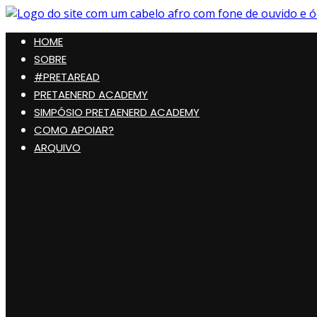
Pular
para
Preta, Nerd & Burning Hell
HOME
o
conteúdo
SOBRE
#PRETAREAD
PRETAENERD ACADEMY
SIMPÓSIO PRETAENERD ACADEMY
COMO APOIAR?
ARQUIVO