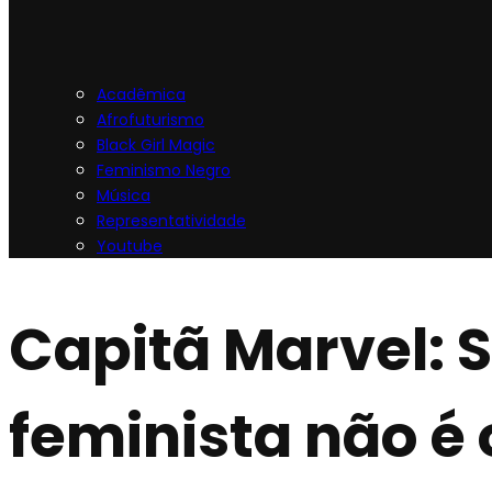
Acadêmica
Afrofuturismo
Black Girl Magic
Feminismo Negro
Música
Representatividade
Youtube
Capitã Marvel: 
feminista não é