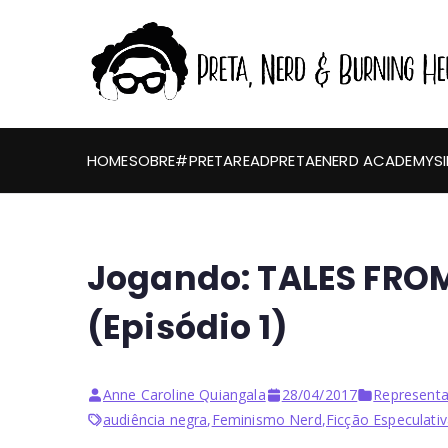
HOME
SOBRE
#PRETAREAD
PRETAENERD ACADEMY
S
Jogando: TALES FRO
(Episódio 1)
Anne Caroline Quiangala
28/04/2017
Representa
audiência negra
,
Feminismo Nerd
,
Ficção Especulati