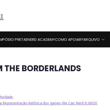
Preta, Nerd & Burning
IMPÓSIO PRETAENERD ACADEMY
COMO APOIAR?
ARQUIVO
M THE BORDERLANDS
tividade
va
,
Representação
,
Retórica dos games
,
We Can Nerd It
,
XBOX