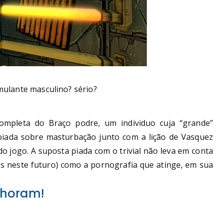
mulante masculino? sério?
ompleta do Braço podre, um individuo cuja “grande”
A piada sobre masturbação junto com a lição de Vasquez
o jogo. A suposta piada com o trivial não leva em conta
os neste futuro) como a pornografia que atinge, em sua
lhoram!