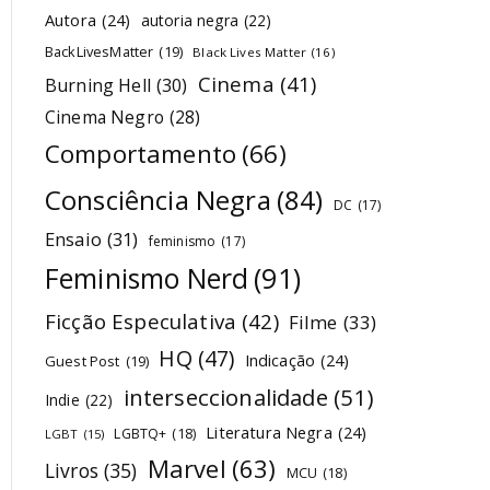
Autora
(24)
autoria negra
(22)
BackLivesMatter
(19)
Black Lives Matter
(16)
Cinema
(41)
Burning Hell
(30)
Cinema Negro
(28)
Comportamento
(66)
Consciência Negra
(84)
DC
(17)
Ensaio
(31)
feminismo
(17)
Feminismo Nerd
(91)
Ficção Especulativa
(42)
Filme
(33)
HQ
(47)
Indicação
(24)
Guest Post
(19)
interseccionalidade
(51)
Indie
(22)
Literatura Negra
(24)
LGBTQ+
(18)
LGBT
(15)
Marvel
(63)
Livros
(35)
MCU
(18)