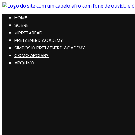
Pular
para
Preta, Nerd & Burning Hell
HOME
o
conteúdo
SOBRE
#PRETAREAD
PRETAENERD ACADEMY
SIMPÓSIO PRETAENERD ACADEMY
COMO APOIAR?
ARQUIVO