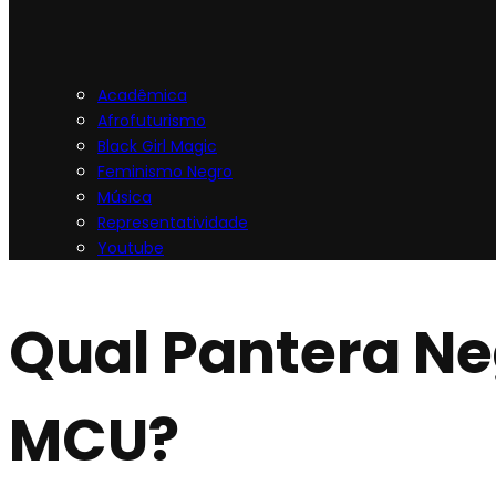
Acadêmica
Afrofuturismo
Black Girl Magic
Feminismo Negro
Música
Representatividade
Youtube
Qual Pantera Ne
MCU?