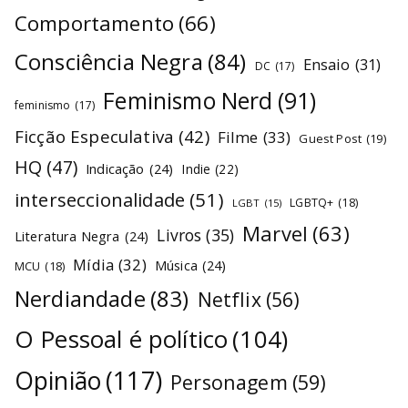
Comportamento
(66)
Consciência Negra
(84)
Ensaio
(31)
DC
(17)
Feminismo Nerd
(91)
feminismo
(17)
Ficção Especulativa
(42)
Filme
(33)
Guest Post
(19)
HQ
(47)
Indicação
(24)
Indie
(22)
interseccionalidade
(51)
LGBTQ+
(18)
LGBT
(15)
Marvel
(63)
Livros
(35)
Literatura Negra
(24)
Mídia
(32)
Música
(24)
MCU
(18)
Nerdiandade
(83)
Netflix
(56)
O Pessoal é político
(104)
Opinião
(117)
Personagem
(59)