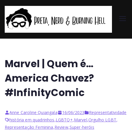
Pr
et
a,
Marvel | Quem é…
N
America Chavez?
er
#InfinityComic
d
Anne Caroline Quiangala
16/06/2023
Representatividade
&
história em quadrinhos
,
LGBTQ+
,
Marvel
,
Orgulho LGBT
,
Representação Feminina
,
Review
,
Super-heróis