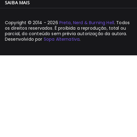
SAIBA MAIS
Copyright © 2014 - 2026
Preta, Nerd & Burning Hell
. Todos
os direitos reservados. É proibida a reprodução, total ou
parcial, do conteúdo sem prévia autorização da autora.
Desenvolvido por
Sopa Alternativa
.