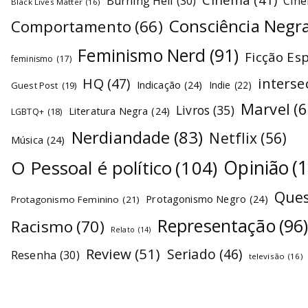
Burning Hell
(30)
Cin
Black Lives Matter
(16)
Consciência Negr
Comportamento
(66)
Feminismo Nerd
(91)
Ficção Es
feminismo
(17)
interse
HQ
(47)
Indicação
(24)
Indie
(22)
Guest Post
(19)
Marvel
(6
Livros
(35)
Literatura Negra
(24)
LGBTQ+
(18)
Nerdiandade
(83)
Netflix
(56)
Música
(24)
O Pessoal é político
(104)
Opinião
(
Ques
Protagonismo Negro
(24)
Protagonismo Feminino
(21)
Representação
(96
Racismo
(70)
Relato
(14)
Review
(51)
Seriado
(46)
Resenha
(30)
televisão
(16)