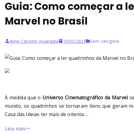
Guia: Como começar a le
Marvel no Brasil
Anne Caroline Quiangala
16/05/2023
Sem categoria
À medida que o
Universo Cinematográfico da Marvel
se
mundo, os quadrinhos se tornaram itens que geram mai
Casa das Ideias ter mais de oitenta …
Leia mais