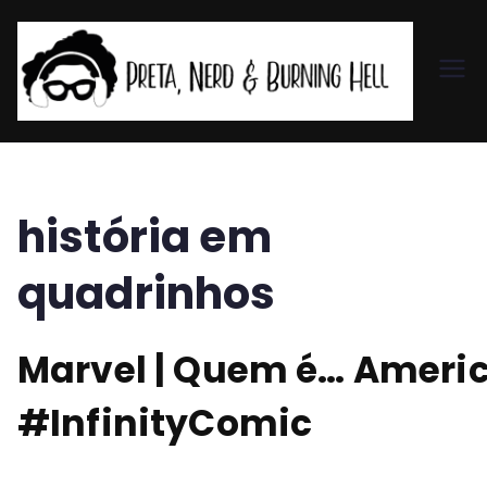
Pr
et
a,
história em
N
quadrinhos
er
Marvel | Quem é… Ameri
d
#InfinityComic
&