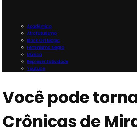
Acadêmica
Afrofuturismo
Black Girl Magic
Feminismo Negro
Música
Representatividade
Youtube
Você pode torna
Crônicas de Mir