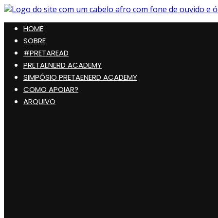
Pular
para
Preta, Nerd & Burning Hell
HOME
o
conteúdo
SOBRE
#PRETAREAD
PRETAENERD ACADEMY
SIMPÓSIO PRETAENERD ACADEMY
COMO APOIAR?
ARQUIVO