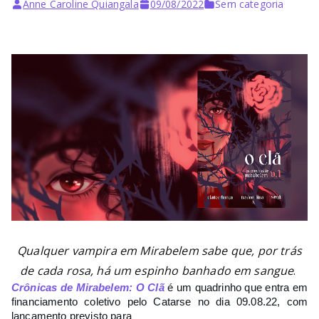
Bu
Anne Caroline Quiangala
09/08/2022
Sem categoria
rni
ng
He
ll
Qualquer vampira em Mirabelem sabe que, por trás
de cada rosa, há um espinho banhado em sangue
.
Crônicas de Mirabelem: O Clã
é um quadrinho que entra em 
financiamento coletivo pelo Catarse no dia 09.08.22, com 
lançamento previsto para 