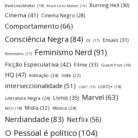
Burning Hell
(30)
BackLivesMatter
(19)
Black Lives Matter
(16)
Cinema
(41)
Cinema Negro
(28)
Comportamento
(66)
Consciência Negra
(84)
Ensaio
(31)
DC
(17)
Feminismo Nerd
(91)
feminismo
(17)
Ficção Especulativa
(42)
Filme
(33)
Guest Post
(19)
HQ
(47)
Indicação
(24)
Indie
(22)
interseccionalidade
(51)
LGBTQ+
(18)
LGBT
(15)
Marvel
(63)
Livros
(35)
Literatura Negra
(24)
Mídia
(32)
Música
(24)
MCU
(18)
Nerdiandade
(83)
Netflix
(56)
O Pessoal é político
(104)