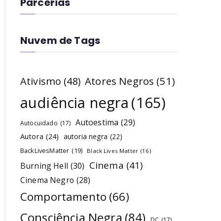
Parcerias
Nuvem de Tags
Atores Negros
(51)
Ativismo
(48)
audiência negra
(165)
Autoestima
(29)
Autocuidado
(17)
Autora
(24)
autoria negra
(22)
BackLivesMatter
(19)
Black Lives Matter
(16)
Cinema
(41)
Burning Hell
(30)
Cinema Negro
(28)
Comportamento
(66)
Consciência Negra
(84)
DC
(17)