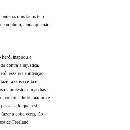
 onde os dois lados tem
r de nenhum, ainda que não
 herói inspirou a
ar contra a injustiça.
rói essa era a intenção,
fazer a coisa certa e
as os protestos e marchas
 um homem adulto, maduro e
 pessoas do que a si
azer a coisa certa, tão
soa de Freeland.