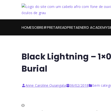
HOME
SOBRE
#PRETAREAD
PRETAENERD ACADEMY
S
Black Lightning – 1×
Burial
Anne Caroline Quiangala
06/02/2018
Sem catego
O