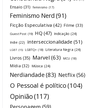
Ensaio
(31)
feminismo
(17)
Feminismo Nerd
(91)
Ficção Especulativa
(42)
Filme
(33)
HQ
(47)
Indicação
(24)
Guest Post
(19)
interseccionalidade
(51)
Indie
(22)
Literatura Negra
(24)
LGBTQ+
(18)
LGBT
(15)
Marvel
(63)
Livros
(35)
MCU
(18)
Mídia
(32)
Música
(24)
Nerdiandade
(83)
Netflix
(56)
O Pessoal é político
(104)
Opinião
(117)
Personagem
(59)