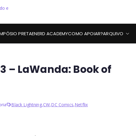
Preta, Nerd & Burning
IMPÓSIO PRETAENERD ACADEMY
COMO APOIAR?
ARQUIVO
03 – LaWanda: Book of
ria
Black Lightning
,
CW
,
DC Comics
,
Netflix