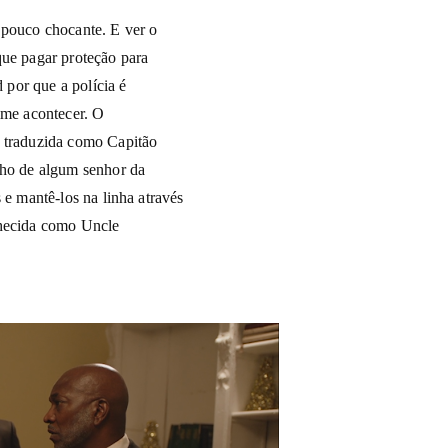
 pouco chocante. E ver o
que pagar proteção para
por que a polícia é
ime acontecer. O
r traduzida como Capitão
lho de algum senhor da
 e mantê-los na linha através
nhecida como Uncle