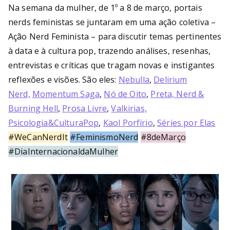
Bu
Na semana da mulher, de 1º a 8 de março, portais
rni
nerds feministas se juntaram em uma ação coletiva –
Ação Nerd Feminista – para discutir temas pertinentes
ng
à data e à cultura pop, trazendo análises, resenhas,
entrevistas e críticas que tragam novas e instigantes
He
reflexões e visões. São eles:
Nebulla
,
Delirium
Nerd,
Momentum Saga
,
Nó de Oito
,
Preta, Nerd &
ll
Burning Hell
,
Prosa Livre
,
Valkirias,
Psicologia&CulturaPop
,
Kaol Porfírio
,
Séries por Elas
#WeCanNerdIt
#FeminismoNerd
#8deMarço
#DiaInternacionaldaMulher