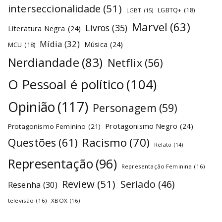
interseccionalidade
(51)
LGBTQ+
(18)
LGBT
(15)
Marvel
(63)
Livros
(35)
Literatura Negra
(24)
Mídia
(32)
Música
(24)
MCU
(18)
Nerdiandade
(83)
Netflix
(56)
O Pessoal é político
(104)
Opinião
(117)
Personagem
(59)
Protagonismo Negro
(24)
Protagonismo Feminino
(21)
Racismo
(70)
Questões
(61)
Relato
(14)
Representação
(96)
Representação Feminina
(16)
Review
(51)
Seriado
(46)
Resenha
(30)
televisão
(16)
XBOX
(16)