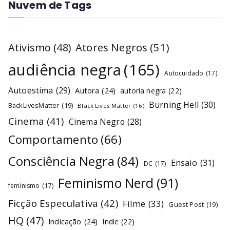
Nuvem de Tags
Atores Negros
(51)
Ativismo
(48)
audiência negra
(165)
Autocuidado
(17)
Autoestima
(29)
Autora
(24)
autoria negra
(22)
Burning Hell
(30)
BackLivesMatter
(19)
Black Lives Matter
(16)
Cinema
(41)
Cinema Negro
(28)
Comportamento
(66)
Consciência Negra
(84)
Ensaio
(31)
DC
(17)
Feminismo Nerd
(91)
feminismo
(17)
Ficção Especulativa
(42)
Filme
(33)
Guest Post
(19)
HQ
(47)
Indicação
(24)
Indie
(22)