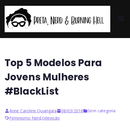
Pr
et
a,
Top 5 Modelos Para
N
Jovens Mulheres
er
#BlackList
d
Anne Caroline Quiangala
08/03/2018
Sem categoria
&
Feminismo Nerd
,
televisão