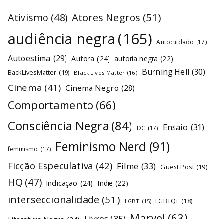
Atores Negros
(51)
Ativismo
(48)
audiência negra
(165)
Autocuidado
(17)
Autoestima
(29)
Autora
(24)
autoria negra
(22)
Burning Hell
(30)
BackLivesMatter
(19)
Black Lives Matter
(16)
Cinema
(41)
Cinema Negro
(28)
Comportamento
(66)
Consciência Negra
(84)
Ensaio
(31)
DC
(17)
Feminismo Nerd
(91)
feminismo
(17)
Ficção Especulativa
(42)
Filme
(33)
Guest Post
(19)
HQ
(47)
Indicação
(24)
Indie
(22)
interseccionalidade
(51)
LGBTQ+
(18)
LGBT
(15)
Marvel
(63)
Livros
(35)