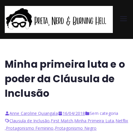
Pr
et
a,
Minha primeira luta e o
N
poder da Cláusula de
er
Inclusão
d
Anne Caroline Quiangala
16/04/2018
Sem categoria
&
Clausula de Inclusão
,
First Match
,
Minha Primeira Luta
,
Netflix
,
Protagonismo Feminino
,
Protagonismo Negro