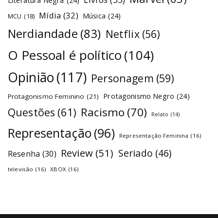
Literatura Negra
(24)
Mídia
(32)
Música
(24)
MCU
(18)
Nerdiandade
(83)
Netflix
(56)
O Pessoal é político
(104)
Opinião
(117)
Personagem
(59)
Protagonismo Negro
(24)
Protagonismo Feminino
(21)
Racismo
(70)
Questões
(61)
Relato
(14)
Representação
(96)
Representação Feminina
(16)
Review
(51)
Seriado
(46)
Resenha
(30)
televisão
(16)
XBOX
(16)