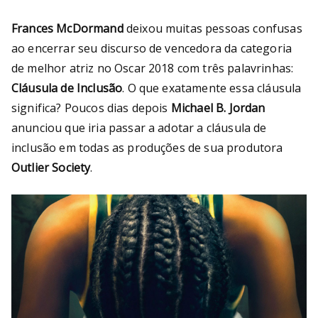
Bu
Frances McDormand
deixou muitas pessoas confusas
rni
ao encerrar seu discurso de vencedora da categoria
ng
de melhor atriz no Oscar 2018 com três palavrinhas:
Cláusula de Inclusão
. O que exatamente essa cláusula
He
significa? Poucos dias depois
Michael B. Jordan
anunciou que iria passar a adotar a cláusula de
ll
inclusão em todas as produções de sua produtora
Outlier Society
.