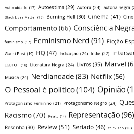
Autoestima
(29)
Autora
(24)
autoria negra
(
Autocuidado
(17)
Cinema
(41)
Burning Hell
(30)
Cin
Black Lives Matter
(16)
Consciência Negr
Comportamento
(66)
Feminismo Nerd
(91)
Ficção Es
feminismo
(17)
interse
HQ
(47)
Indicação
(24)
Indie
(22)
Guest Post
(19)
Marvel
(6
Livros
(35)
Literatura Negra
(24)
LGBTQ+
(18)
Nerdiandade
(83)
Netflix
(56)
Música
(24)
O Pessoal é político
(104)
Opinião
(
Ques
Protagonismo Negro
(24)
Protagonismo Feminino
(21)
Representação
(96
Racismo
(70)
Relato
(14)
Review
(51)
Seriado
(46)
Resenha
(30)
televisão
(16)