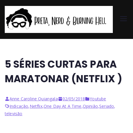
Pr
et
a,
5 SÉRIES CURTAS PARA
N
MARATONAR (NETFLIX )
er
Anne Caroline Quiangala
02/05/2018
Youtube
d
Indicação
,
Netflix
,
One Day At A Time
,
Opinião
,
Seriado
,
televisão
&