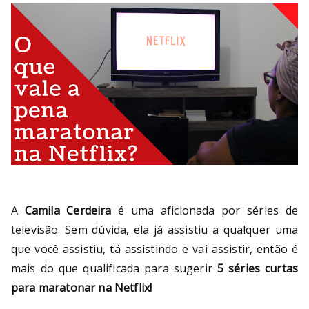
Bu
rni
ng
He
ll
A
Camila Cerdeira
é uma aficionada por séries de
televisão. Sem dúvida, ela já assistiu a qualquer uma
que você assistiu, tá assistindo e vai assistir, então é
mais do que qualificada para sugerir
5 séries curtas
para maratonar na Netflix!