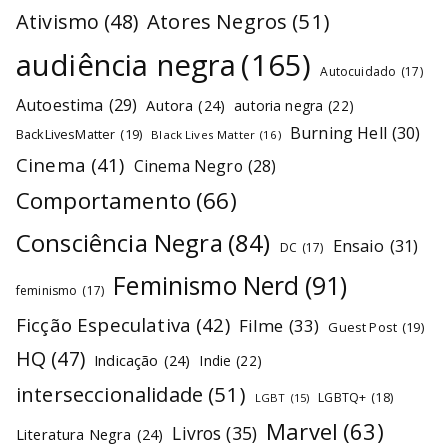
Atores Negros
(51)
Ativismo
(48)
audiência negra
(165)
Autocuidado
(17)
Autoestima
(29)
Autora
(24)
autoria negra
(22)
Burning Hell
(30)
BackLivesMatter
(19)
Black Lives Matter
(16)
Cinema
(41)
Cinema Negro
(28)
Comportamento
(66)
Consciência Negra
(84)
Ensaio
(31)
DC
(17)
Feminismo Nerd
(91)
feminismo
(17)
Ficção Especulativa
(42)
Filme
(33)
Guest Post
(19)
HQ
(47)
Indicação
(24)
Indie
(22)
interseccionalidade
(51)
LGBTQ+
(18)
LGBT
(15)
Marvel
(63)
Livros
(35)
Literatura Negra
(24)