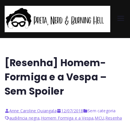
Pr
et
a,
[Resenha] Homem-
N
Formiga e a Vespa –
er
Sem Spoiler
d
Anne Caroline Quiangala
12/07/2018
Sem categoria
&
audiência negra
,
Homem Formiga e a Vespa
,
MCU
,
Resenha