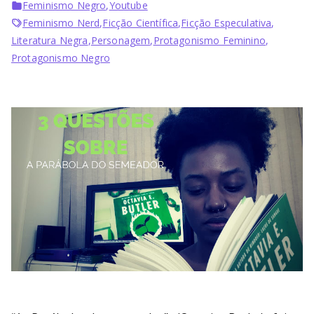
Bu
Feminismo Negro
,
Youtube
Feminismo Nerd
,
Ficção Científica
,
Ficção Especulativa
,
rni
Literatura Negra
,
Personagem
,
Protagonismo Feminino
,
Protagonismo Negro
ng
He
ll