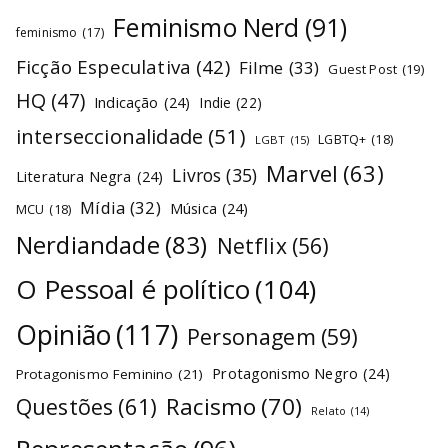
Feminismo Nerd
(91)
feminismo
(17)
Ficção Especulativa
(42)
Filme
(33)
Guest Post
(19)
HQ
(47)
Indicação
(24)
Indie
(22)
interseccionalidade
(51)
LGBTQ+
(18)
LGBT
(15)
Marvel
(63)
Livros
(35)
Literatura Negra
(24)
Mídia
(32)
Música
(24)
MCU
(18)
Nerdiandade
(83)
Netflix
(56)
O Pessoal é político
(104)
Opinião
(117)
Personagem
(59)
Protagonismo Negro
(24)
Protagonismo Feminino
(21)
Racismo
(70)
Questões
(61)
Relato
(14)