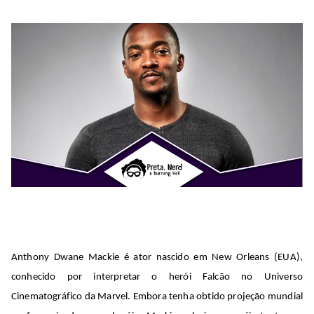
Bu
rni
ng
He
ll
Anthony
Dwane
Mackie
é ator nascido em New Orleans (EUA),
conhecido por interpretar o herói Falcão no Universo
Cinematográfico da Marvel. Embora tenha obtido
projeção
mundial