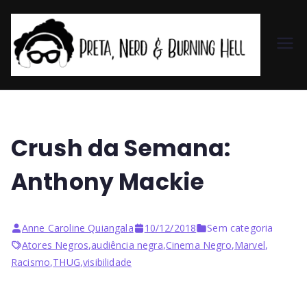
Pr
et
a,
Crush da Semana:
N
Anthony Mackie
er
Anne Caroline Quiangala
10/12/2018
Sem categoria
d
Atores Negros
,
audiência negra
,
Cinema Negro
,
Marvel
,
Racismo
,
THUG
,
visibilidade
&