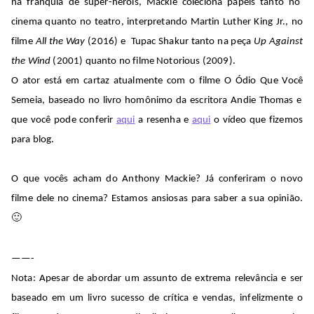
na franquia de super-heróis,
Mackie
coleciona
papéis tanto no
cinema quanto no teatro,
interpretando
Martin Luther King Jr., no
filme
All
the
Way
(2016)
e
Tupac
Shakur
tanto na peça
Up
Against
the
Wind
(2001)
quanto
no filme
Notorious
(2009).
O ator está em cartaz atualmente com o filme O Ódio Que V
ocê
Semeia, baseado no livro
homônimo
da escritora Andie Thomas e
que você pode conferir
aqui
a resenha e
aqui
o vídeo que fizemos
para blog.
O que vocês acham do Anthony
Mackie
? Já conferiram o novo
filme dele no cinema?
Estamos ansiosas para saber a sua opinião.
🙂
——-
Nota: Apesar de abordar um assunto de extrema
relevância
e ser
baseado em um livro
sucesso
de crítica e vendas, infelizmente o