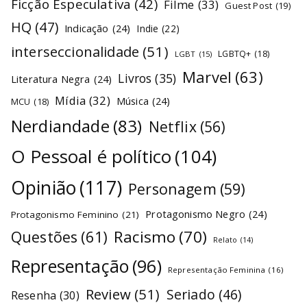
Ficção Especulativa
(42)
Filme
(33)
Guest Post
(19)
HQ
(47)
Indicação
(24)
Indie
(22)
interseccionalidade
(51)
LGBTQ+
(18)
LGBT
(15)
Marvel
(63)
Livros
(35)
Literatura Negra
(24)
Mídia
(32)
Música
(24)
MCU
(18)
Nerdiandade
(83)
Netflix
(56)
O Pessoal é político
(104)
Opinião
(117)
Personagem
(59)
Protagonismo Negro
(24)
Protagonismo Feminino
(21)
Racismo
(70)
Questões
(61)
Relato
(14)
Representação
(96)
Representação Feminina
(16)
Review
(51)
Seriado
(46)
Resenha
(30)