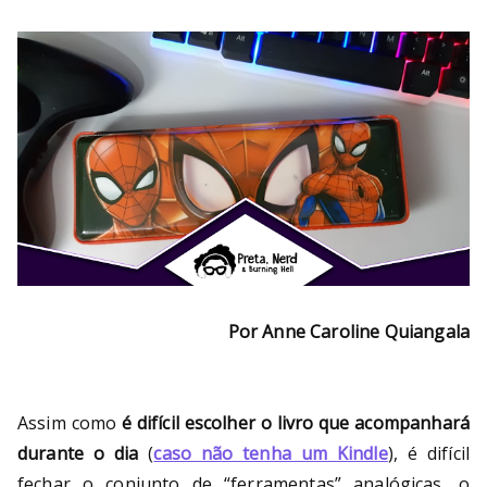
Bu
rni
ng
He
ll
Por Anne Caroline Quiangala
Assim como
é difícil escolher o livro que acompanhará
durante o dia
(
caso não tenha um Kindle
), é difícil
fechar o conjunto de “ferramentas” analógicas, o