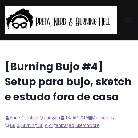
Pr
et
a,
[Burning Bujo #4]
N
Setup para bujo, sketch
er
e estudo fora de casa
d
Anne Caroline Quiangala
18/06/2019
Acadêmica
&
Bujo
,
Burning Bujo
,
organização
,
SketchNote