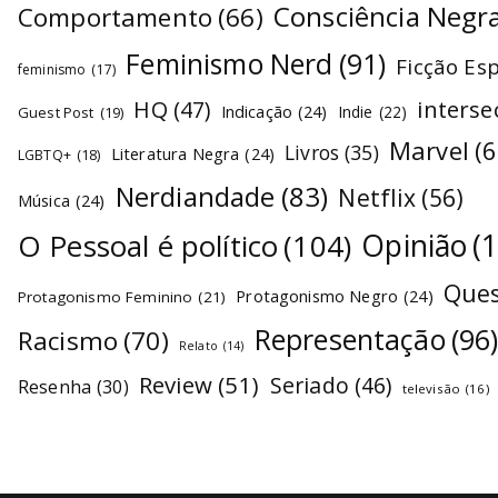
Consciência Negr
Comportamento
(66)
Feminismo Nerd
(91)
Ficção Es
feminismo
(17)
interse
HQ
(47)
Indicação
(24)
Indie
(22)
Guest Post
(19)
Marvel
(6
Livros
(35)
Literatura Negra
(24)
LGBTQ+
(18)
Nerdiandade
(83)
Netflix
(56)
Música
(24)
O Pessoal é político
(104)
Opinião
(
Ques
Protagonismo Negro
(24)
Protagonismo Feminino
(21)
Representação
(96
Racismo
(70)
Relato
(14)
Review
(51)
Seriado
(46)
Resenha
(30)
televisão
(16)