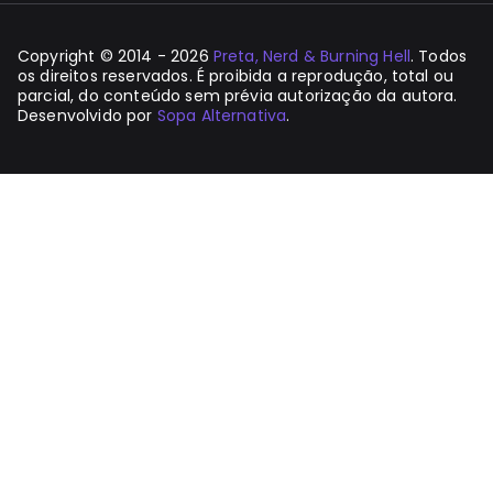
Copyright © 2014 - 2026
Preta, Nerd & Burning Hell
. Todos
os direitos reservados. É proibida a reprodução, total ou
parcial, do conteúdo sem prévia autorização da autora.
Desenvolvido por
Sopa Alternativa
.