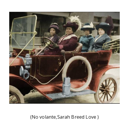
Bu
rni
ng
He
ll
(No volante,Sarah Breed Love )