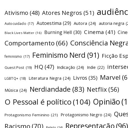
audiênc
Atores Negros
(51)
Ativismo
(48)
Autoestima
(29)
Autora
(24)
autoria negra
(
Autocuidado
(17)
Cinema
(41)
Burning Hell
(30)
Cin
Black Lives Matter
(16)
Consciência Negr
Comportamento
(66)
Feminismo Nerd
(91)
Ficção Es
feminismo
(17)
interse
HQ
(47)
Indicação
(24)
Indie
(22)
Guest Post
(19)
Marvel
(6
Livros
(35)
Literatura Negra
(24)
LGBTQ+
(18)
Nerdiandade
(83)
Netflix
(56)
Música
(24)
O Pessoal é político
(104)
Opinião
(
Ques
Protagonismo Negro
(24)
Protagonismo Feminino
(21)
Representação
(96
Racismo
(70)
Relato
(14)