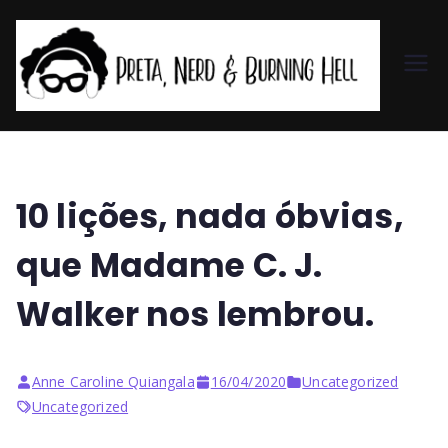
Pr
et
a,
10 lições, nada óbvias,
N
que Madame C. J.
er
Walker nos lembrou.
d
Anne Caroline Quiangala
16/04/2020
Uncategorized
&
Uncategorized