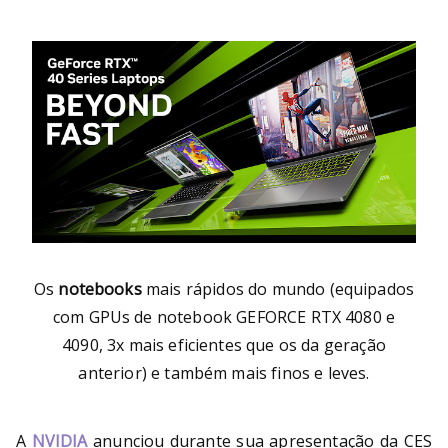
Bu
rni
ng
He
ll
Os
notebooks
mais rápidos do mundo (equipados
com GPUs de notebook GEFORCE RTX 4080 e
4090, 3x mais eficientes que os da geração
anterior) e também mais finos e leves.
A
NVIDIA
anunciou durante sua apresentação da CES