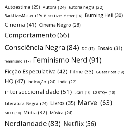
Autoestima
(29)
Autora
(24)
autoria negra
(22)
Burning Hell
(30)
BackLivesMatter
(19)
Black Lives Matter
(16)
Cinema
(41)
Cinema Negro
(28)
Comportamento
(66)
Consciência Negra
(84)
Ensaio
(31)
DC
(17)
Feminismo Nerd
(91)
feminismo
(17)
Ficção Especulativa
(42)
Filme
(33)
Guest Post
(19)
HQ
(47)
Indicação
(24)
Indie
(22)
interseccionalidade
(51)
LGBTQ+
(18)
LGBT
(15)
Marvel
(63)
Livros
(35)
Literatura Negra
(24)
Mídia
(32)
Música
(24)
MCU
(18)
Nerdiandade
(83)
Netflix
(56)