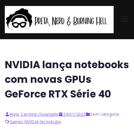
Pr
et
a,
NVIDIA lança notebooks
N
com novas GPUs
er
GeForce RTX Série 40
d
Anne Caroline Quiangala
24/01/2023
Sem categoria
&
Gamer
,
NVIDIA
,
tecnologia