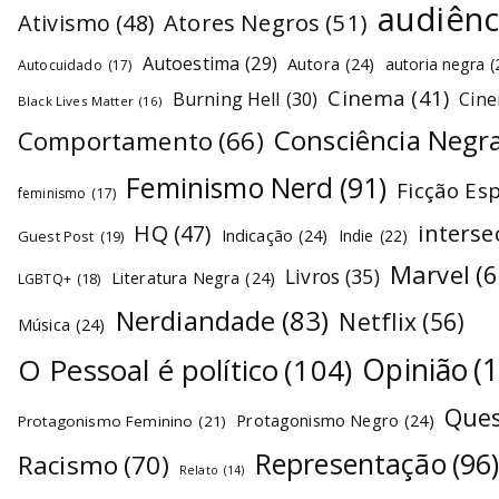
audiênc
Atores Negros
(51)
Ativismo
(48)
Autoestima
(29)
Autora
(24)
autoria negra
(
Autocuidado
(17)
Cinema
(41)
Burning Hell
(30)
Cin
Black Lives Matter
(16)
Consciência Negr
Comportamento
(66)
Feminismo Nerd
(91)
Ficção Es
feminismo
(17)
interse
HQ
(47)
Indicação
(24)
Indie
(22)
Guest Post
(19)
Marvel
(6
Livros
(35)
Literatura Negra
(24)
LGBTQ+
(18)
Nerdiandade
(83)
Netflix
(56)
Música
(24)
O Pessoal é político
(104)
Opinião
(
Ques
Protagonismo Negro
(24)
Protagonismo Feminino
(21)
Representação
(96
Racismo
(70)
Relato
(14)