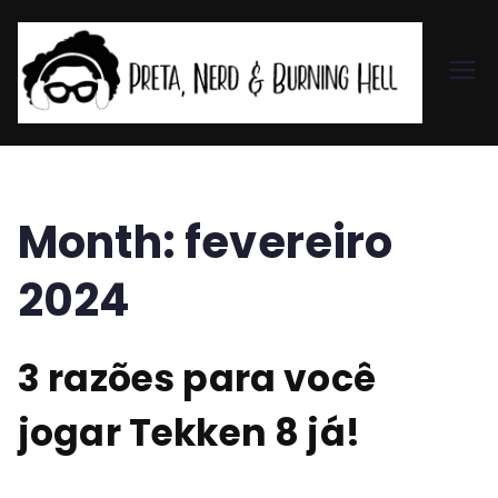
Pr
et
a,
Month:
fevereiro
N
2024
er
3 razões para você
d
jogar Tekken 8 já!
&