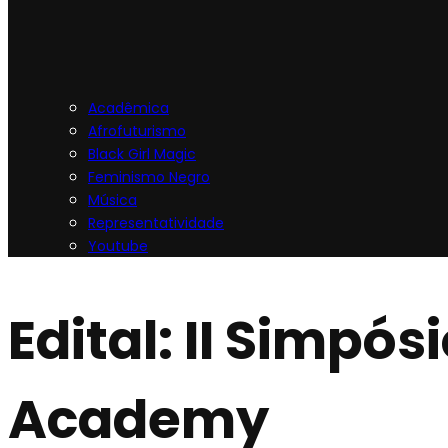
Acadêmica
Afrofuturismo
Black Girl Magic
Feminismo Negro
Música
Representatividade
Youtube
Edital: II Simpó
Academy