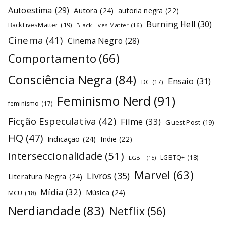
Autoestima
(29)
Autora
(24)
autoria negra
(22)
Burning Hell
(30)
BackLivesMatter
(19)
Black Lives Matter
(16)
Cinema
(41)
Cinema Negro
(28)
Comportamento
(66)
Consciência Negra
(84)
Ensaio
(31)
DC
(17)
Feminismo Nerd
(91)
feminismo
(17)
Ficção Especulativa
(42)
Filme
(33)
Guest Post
(19)
HQ
(47)
Indicação
(24)
Indie
(22)
interseccionalidade
(51)
LGBTQ+
(18)
LGBT
(15)
Marvel
(63)
Livros
(35)
Literatura Negra
(24)
Mídia
(32)
Música
(24)
MCU
(18)
Nerdiandade
(83)
Netflix
(56)