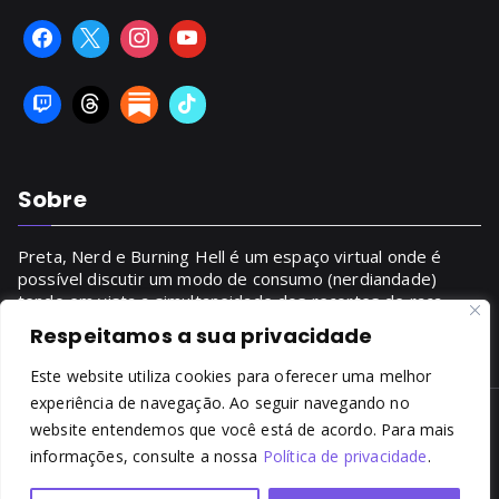
Sobre
Preta, Nerd e Burning Hell é um espaço virtual onde é
possível discutir um modo de consumo (nerdiandade)
tendo em vista a simultaneidade dos recortes de raça,
gênero, classe.
Respeitamos a sua privacidade
SAIBA MAIS
Este website utiliza cookies para oferecer uma melhor
experiência de navegação. Ao seguir navegando no
website entendemos que você está de acordo. Para mais
Copyright © 2014 - 2026
Preta, Nerd & Burning Hell
. Todos
informações, consulte a nossa
Política de privacidade
.
os direitos reservados. É proibida a reprodução, total ou
parcial, do conteúdo sem prévia autorização da autora.