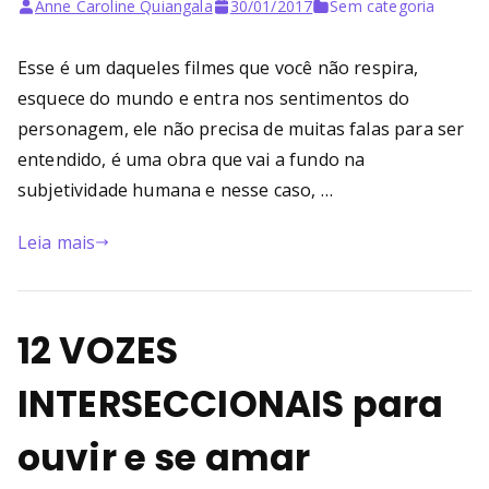
Bu
Anne Caroline Quiangala
30/01/2017
Sem categoria
rni
Esse é um daqueles filmes que você não respira,
esquece do mundo e entra nos sentimentos do
ng
personagem, ele não precisa de muitas falas para ser
entendido, é uma obra que vai a fundo na
He
subjetividade humana e nesse caso, …
ll
Leia mais
12 VOZES
INTERSECCIONAIS para
ouvir e se amar