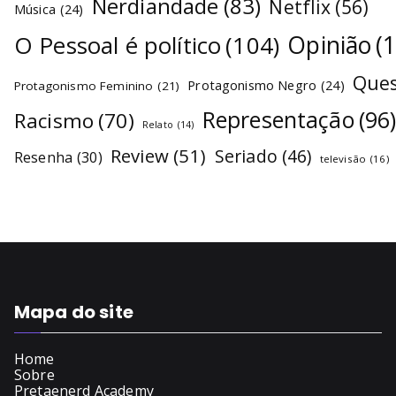
Nerdiandade
(83)
Netflix
(56)
Música
(24)
O Pessoal é político
(104)
Opinião
(
Ques
Protagonismo Negro
(24)
Protagonismo Feminino
(21)
Representação
(96
Racismo
(70)
Relato
(14)
Review
(51)
Seriado
(46)
Resenha
(30)
televisão
(16)
Mapa do site
Home
Sobre
Pretaenerd Academy