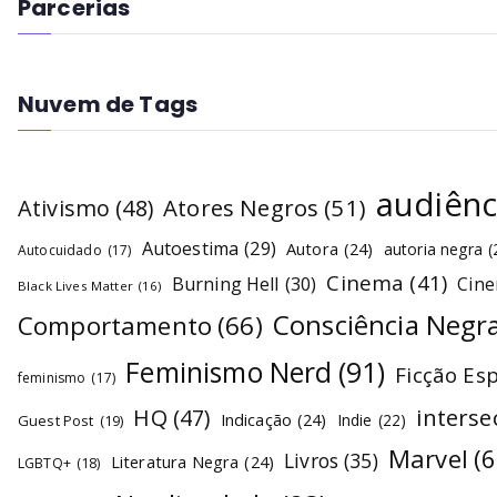
Parcerias
Nuvem de Tags
audiênc
Atores Negros
(51)
Ativismo
(48)
Autoestima
(29)
Autora
(24)
autoria negra
(
Autocuidado
(17)
Cinema
(41)
Burning Hell
(30)
Cin
Black Lives Matter
(16)
Consciência Negr
Comportamento
(66)
Feminismo Nerd
(91)
Ficção Es
feminismo
(17)
interse
HQ
(47)
Indicação
(24)
Indie
(22)
Guest Post
(19)
Marvel
(6
Livros
(35)
Literatura Negra
(24)
LGBTQ+
(18)