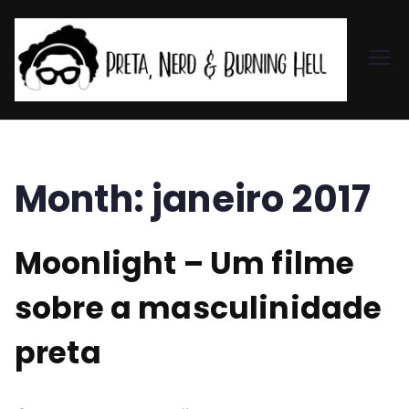
Pr
et
a,
Month:
janeiro 2017
N
Moonlight – Um filme
er
sobre a masculinidade
d
preta
&