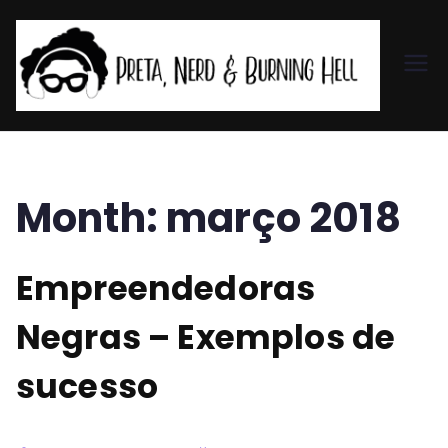
Pr
et
a,
Month:
março 2018
N
Empreendedoras
er
Negras – Exemplos de
d
sucesso
&