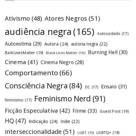
Atores Negros
(51)
Ativismo
(48)
audiência negra
(165)
Autocuidado
(17)
Autoestima
(29)
Autora
(24)
autoria negra
(22)
Burning Hell
(30)
BackLivesMatter
(19)
Black Lives Matter
(16)
Cinema
(41)
Cinema Negro
(28)
Comportamento
(66)
Consciência Negra
(84)
Ensaio
(31)
DC
(17)
Feminismo Nerd
(91)
feminismo
(17)
Ficção Especulativa
(42)
Filme
(33)
Guest Post
(19)
HQ
(47)
Indicação
(24)
Indie
(22)
interseccionalidade
(51)
LGBTQ+
(18)
LGBT
(15)