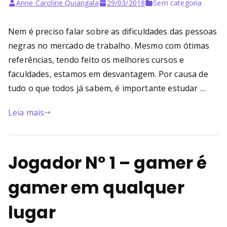
Bu
Anne Caroline Quiangala
29/03/2018
Sem categoria
rni
Nem é
preciso falar sobre as dificuldades das pessoas
negras no mercado de trabalho. Mesmo com ótimas
ng
referências, tendo feito os melhores cursos e
faculdades, estamos em desvantagem. Por causa de
He
tudo o que todos já sabem, é importante estudar
…
ll
Leia mais
Jogador Nº 1 – gamer é
gamer em qualquer
lugar