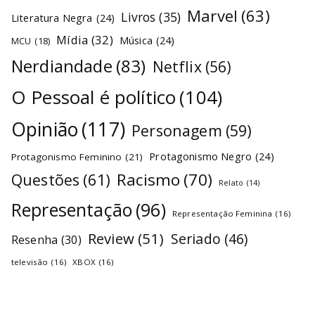
Marvel
(63)
Livros
(35)
Literatura Negra
(24)
Mídia
(32)
Música
(24)
MCU
(18)
Nerdiandade
(83)
Netflix
(56)
O Pessoal é político
(104)
Opinião
(117)
Personagem
(59)
Protagonismo Negro
(24)
Protagonismo Feminino
(21)
Racismo
(70)
Questões
(61)
Relato
(14)
Representação
(96)
Representação Feminina
(16)
Review
(51)
Seriado
(46)
Resenha
(30)
televisão
(16)
XBOX
(16)