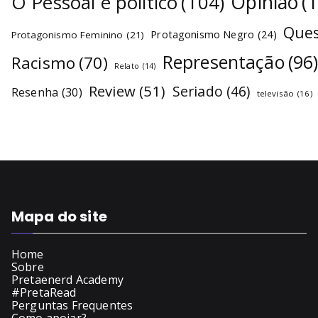
O Pessoal é político
(104)
Opinião
(
Ques
Protagonismo Negro
(24)
Protagonismo Feminino
(21)
Representação
(96
Racismo
(70)
Relato
(14)
Review
(51)
Seriado
(46)
Resenha
(30)
televisão
(16)
Mapa do site
Home
Sobre
Pretaenerd Academy
#PretaRead
Perguntas Frequentes