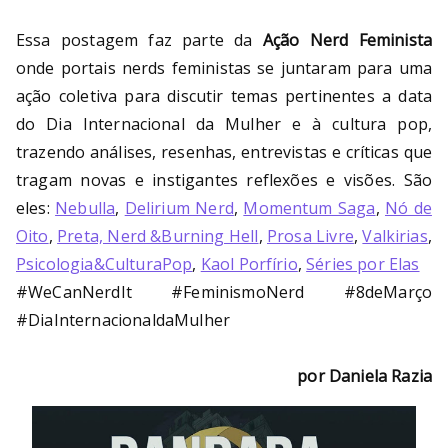
Bu
Essa postagem faz parte da
Ação Nerd Feminista
rni
onde portais nerds feministas se juntaram para uma
ng
ação coletiva para discutir temas pertinentes a data
do Dia Internacional da Mulher e à cultura pop,
He
trazendo análises, resenhas, entrevistas e críticas que
tragam novas e instigantes reflexões e visões. São
ll
eles:
Nebulla
,
Delirium Nerd
,
Momentum Saga
,
Nó de
Oito
,
Preta, Nerd &Burning Hell
,
Prosa Livre
,
Valkirias
,
Psicologia&CulturaPop
,
Kaol Porfírio
,
Séries por Elas
#WeCanNerdIt #FeminismoNerd #8deMarço
#DiaInternacionaldaMulher
por Daniela Razia