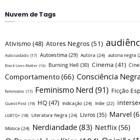
Nuvem de Tags
audiênc
Atores Negros
(51)
Ativismo
(48)
Autoestima
(29)
Autora
(24)
autoria negra
(
Autocuidado
(17)
Cinema
(41)
Burning Hell
(30)
Cin
Black Lives Matter
(16)
Consciência Negr
Comportamento
(66)
Feminismo Nerd
(91)
Ficção Es
feminismo
(17)
interse
HQ
(47)
Indicação
(24)
Indie
(22)
Guest Post
(19)
Marvel
(6
Livros
(35)
Literatura Negra
(24)
LGBTQ+
(18)
Nerdiandade
(83)
Netflix
(56)
Música
(24)