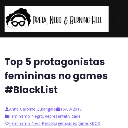
Pr
et
a,
Top 5 protagonistas
N
femininas no games
er
#BlackList
d
Anne Caroline Quiangala
15/03/2018
&
Feminismo Negro
,
Representatividade
Feminismo Nerd
,
Personagem
,
videogame
,
XBOX