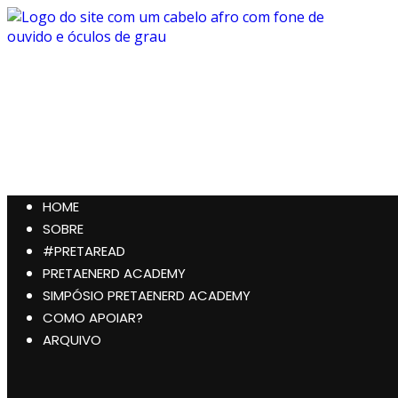
Pular
para
o
conteúdo
Preta, Nerd & Burning Hell
HOME
SOBRE
#PRETAREAD
PRETAENERD ACADEMY
SIMPÓSIO PRETAENERD ACADEMY
COMO APOIAR?
ARQUIVO